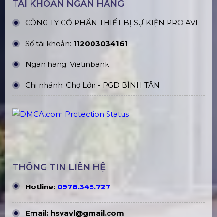
TÀI KHOẢN NGÂN HÀNG
CÔNG TY CỔ PHẦN THIẾT BỊ SỰ KIỆN PRO AVL
Số tài khoản:
112003034161
Ngân hàng: Vietinbank
Chi nhánh: Chợ Lớn - PGD BÌNH TÂN
THÔNG TIN LIÊN HỆ
Hotline:
0978.345.727
Email:
hsvavl@gmail.com