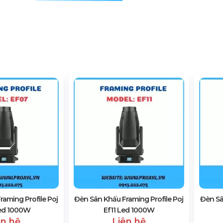
aming Profile Poj
Đèn Sân Khấu Framing Profile Poj
Đèn Sâ
ed 1000W
Ef11 Led 1000W
ên hệ
Liên hệ