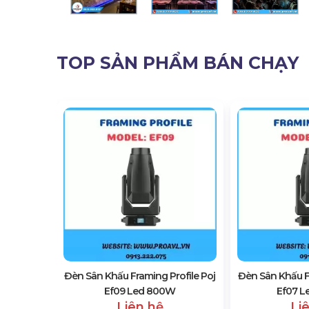
TOP SẢN PHẨM BÁN CHẠY
g Profile
Đèn Sân Khấu Framing Profile Poj
Đèn Sân Khấu Fr
Ef09 Led 800W
Ef07 L
Liên hệ
Li