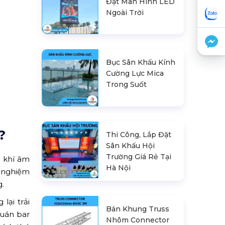
Đặt Màn Hình LED
Ngoài Trời
Bục Sân Khấu Kính
Cường Lực Mica
Trong Suốt
?
Thi Công, Lắp Đặt
Sân Khấu Hội
Trường Giá Rẻ Tại
g khí âm
Hà Nội
i nghiệm
g.
ại trải
Bán Khung Truss
quán bar
Nhôm Connector