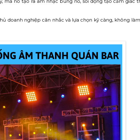
, mà nó tạo ra âm nhạc bùng nổ, sôi động tạo cảm giác t
hủ doanh nghiệp cân nhắc và lựa chọn kỹ càng, không làm 