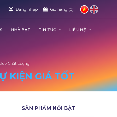
Đăng nhập
Giỏ hàng (0)
S
NHÀ BẠT
TIN TỨC
LIÊN HỆ
Club Chất Lượng
 KIỆN GIÁ TỐT
SẢN PHẨM NỔI BẬT