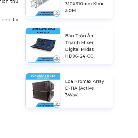
hích thú
310X310mm Khúc
3.0M
chói tai
Bàn Trộn Âm
Thanh Mixer
Digital Midas
HD96-24-CC
Loa Promax Array
D-11A (Active
3Way)