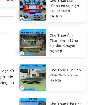
Cho Thuê Màn
Hình Led Sự Kiện
Tại Hà Nội &
TPHCM
Cho Thuê Âm
Thanh Ánh Sáng
Sự Kiện Chuyên
Nghiệp
Cho Thuê Bục Sân
 Việc sử
Khấu Sự Kiện Tại
g muốn.
Hà Nội
hống loa
Cho Thuê Nhà Bạt