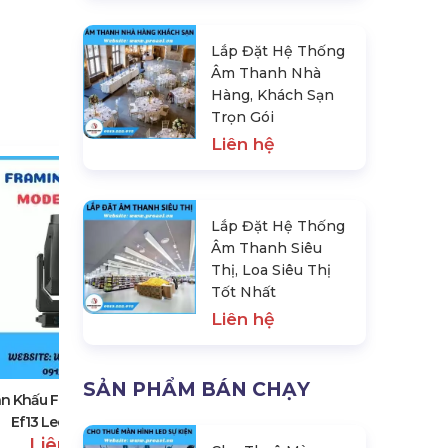
Lắp Đặt Hệ Thống
Âm Thanh Nhà
Hàng, Khách Sạn
Trọn Gói
Liên hệ
Lắp Đặt Hệ Thống
Âm Thanh Siêu
Thị, Loa Siêu Thị
Tốt Nhất
Liên hệ
Đèn Sân Khấu Led Zoom Moving
Head Profile Poj S600
Liên hệ
SẢN PHẨM BÁN CHẠY
n Khấu Framing Profile Poj
Ef13 Led 1200W
Liên hệ