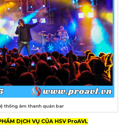
hệ thống âm thanh quán bar
PHẨM DỊCH VỤ CỦA HSV ProAVL