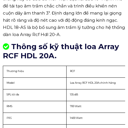
để tái tạo âm trầm chắc chắn và trình điều khiển nén
cuộn dây âm thanh 3". Định dạng lớn để mang lại giọng
hát rõ ràng và độ nét cao với độ động đáng kinh ngạc.
HDL 18-AS là bộ bổ sung âm trầm lý tưởng cho hệ thống
dàn loa Array Rcf Hdl 20-A.
Thông số kỹ thuật loa Array
RCF HDL 20A.
Thương hiệu
RCF
Model
Loa Array RCF HDL 20A chính hãng
SPL tối đa
135 dB
RMS
700 Watt
PRG
1400 Watt