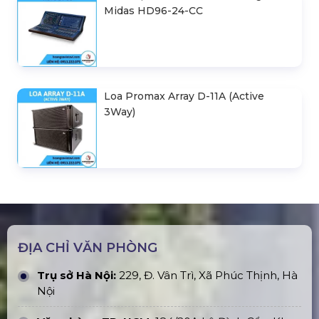
Midas HD96-24-CC
Loa Promax Array D-11A (Active
3Way)
ĐỊA CHỈ VĂN PHÒNG
Trụ sở Hà Nội:
229, Đ. Vân Trì, Xã Phúc Thịnh, Hà
Nội