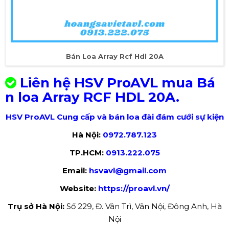
Bán Loa Array Rcf Hdl 20A
Liên hệ HSV ProAVL mua Bá
n loa Array RCF HDL 20A.
HSV ProAVL Cung cấp và bán loa đài đám cưới sự kiện
Hà Nội:
0972.787.123
TP.HCM:
0913.222.075
Email:
hsvavl@gmail.com
Website:
https://proavl.vn/
Trụ sở Hà Nội:
Số 229, Đ. Vân Trì, Vân Nội, Đông Anh, Hà
Nội