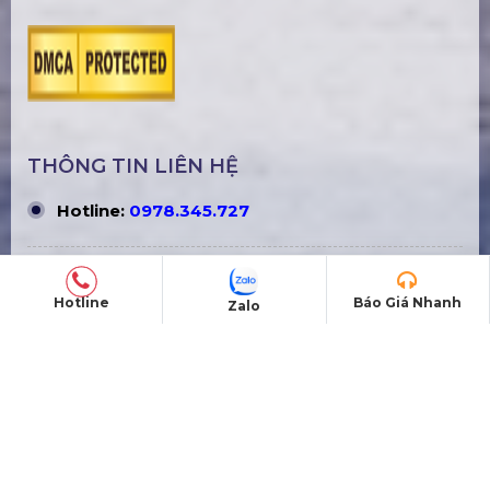
THÔNG TIN LIÊN HỆ
Hotline:
0978.345.727
Email:
hsvavl@gmail.com
Hotline
Báo Giá Nhanh
Zalo
Website:
https://pro-avl.vn/
Mã số thuế: 0319289763
TUYỂN DỤNG NHÂN SỰ