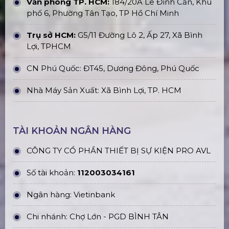
Văn phòng TP. HCM:
184/20A Lê Đình Cẩn, Khu
phố 6, Phường Tân Tạo, TP Hồ Chí Minh
Trụ sở HCM:
G5/11 Đường Lô 2, Ấp 27, Xã Bình
Lợi, TPHCM
CN Phú Quốc: ĐT45, Dương Đông, Phú Quốc
Nhà Máy Sản Xuất: Xã Bình Lợi, TP. HCM
TÀI KHOẢN NGÂN HÀNG
CÔNG TY CỔ PHẦN THIẾT BỊ SỰ KIỆN PRO AVL
Số tài khoản:
112003034161
Ngân hàng: Vietinbank
Chi nhánh: Chợ Lớn - PGD BÌNH TÂN