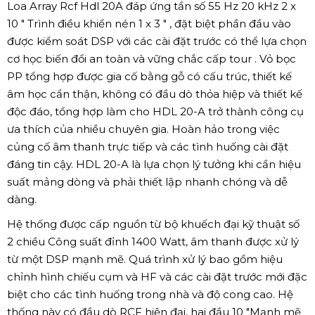
Loa Array Rcf Hdl 20A đáp ứng tần số 55 Hz 20 kHz 2 x
10 " Trình điều khiển nén 1 x 3 " , đặt biệt phần đầu vào
được kiểm soát DSP với các cài đặt trước có thể lựa chọn
cơ học biến đổi an toàn và vững chắc cấp tour . Vỏ bọc
PP tổng hợp được gia cố bằng gỗ có cấu trúc, thiết kế
âm học cẩn thận, không có đầu dò thỏa hiệp và thiết kế
độc đáo, tổng hợp làm cho HDL 20-A trở thành công cụ
ưa thích của nhiều chuyên gia. Hoàn hảo trong việc
củng cố âm thanh trực tiếp và các tình huống cài đặt
đáng tin cậy. HDL 20-A là lựa chọn lý tưởng khi cần hiệu
suất mảng dòng và phải thiết lập nhanh chóng và dễ
dàng.
Hệ thống được cấp nguồn từ bộ khuếch đại kỹ thuật số
2 chiều Công suất đỉnh 1400 Watt, âm thanh được xử lý
từ một DSP mạnh mẽ. Quá trình xử lý bao gồm hiệu
chỉnh hình chiếu cụm và HF và các cài đặt trước mới đặc
biệt cho các tình huống trong nhà và độ cong cao. Hệ
thống này có đầu dò RCF hiện đại, hai đầu 10 "Mạnh mẽ