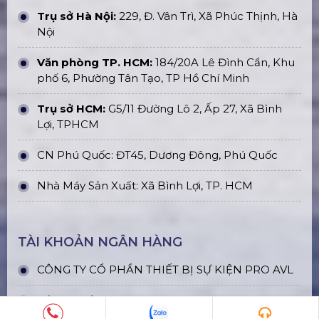
Trụ sở Hà Nội:
229, Đ. Vân Trì, Xã Phúc Thịnh, Hà
Nội
Văn phòng TP. HCM:
184/20A Lê Đình Cẩn, Khu
phố 6, Phường Tân Tạo, TP Hồ Chí Minh
Trụ sở HCM:
G5/11 Đường Lô 2, Ấp 27, Xã Bình
Lợi, TPHCM
CN Phú Quốc: ĐT45, Dương Đông, Phú Quốc
Nhà Máy Sản Xuất: Xã Bình Lợi, TP. HCM
TÀI KHOẢN NGÂN HÀNG
CÔNG TY CỔ PHẦN THIẾT BỊ SỰ KIỆN PRO AVL
Số tài khoản:
112003034161