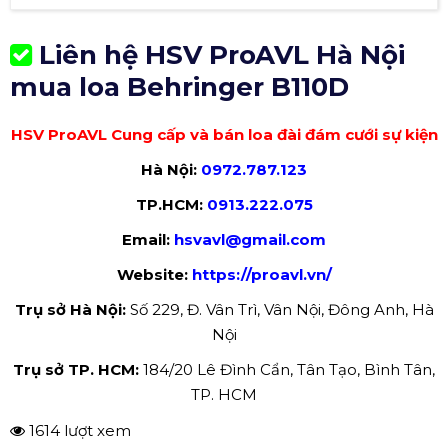
Liên hệ HSV ProAVL Hà Nội
mua loa Behringer B110D
HSV ProAVL Cung cấp và bán loa đài đám cưới sự kiện
Hà Nội:
0972.787.123
TP.HCM:
0913.222.075
Email:
hsvavl@gmail.com
Website:
https://proavl.vn/
Trụ sở Hà Nội:
Số 229, Đ. Vân Trì, Vân Nội, Đông Anh, Hà
Nội
Trụ sở TP. HCM:
184/20 Lê Đình Cẩn, Tân Tạo, Bình Tân,
TP. HCM
1614 lượt xem