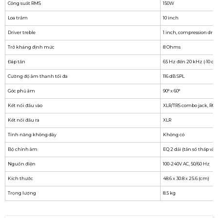
Công suất RMS
150W
Loa trầm
10 inch
Driver treble
1 inch, compression driv
Trở kháng định mức
8 Ohms
Đáp tần
65 Hz đến 20 kHz (-10 dB
Cường độ âm thanh tối đa
116 dB SPL
Góc phủ âm
90° x 60°
Kết nối đầu vào
XLR/TRS combo jack, RCA
Kết nối đầu ra
XLR
Tính năng không dây
Không có
Bộ chỉnh âm
EQ 2 dải (tần số thấp và c
Nguồn điện
100-240V AC, 50/60 Hz
Kích thước
48.6 x 30.8 x 25.6 (cm)
Trọng lượng
8.5 kg