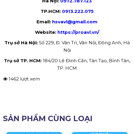
Hà Nội:
0972.787.123
TP.HCM:
0913.222.075
Email:
hsvavl@gmail.com
Website:
https://proavl.vn/
Trụ sở Hà Nội:
Số 229, Đ. Vân Trì, Vân Nội, Đông Anh, Hà
Nội
Trụ sở TP. HCM:
184/20 Lê Đình Cẩn, Tân Tạo, Bình Tân,
TP. HCM
1462 lượt xem
SẢN PHẨM CÙNG LOẠI