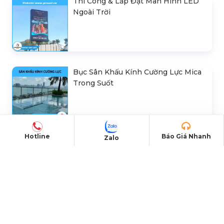
Thi Công & Lắp Đặt Màn Hình LED
Ngoài Trời
Bục Sân Khấu Kính Cường Lực Mica
Trong Suốt
Hotline
Báo Giá Nhanh
Zalo
Thi Công, Lắp Đặt Sân Khấu Hội
Trường Giá Rẻ Tại Hà Nội
Bán Khung Truss Nhôm Connector