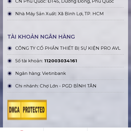
CN Phú Quốc: ĐT45, Dương Đông, Phú Quốc
Nhà Máy Sản Xuất: Xã Bình Lợi, TP. HCM
TÀI KHOẢN NGÂN HÀNG
CÔNG TY CỔ PHẦN THIẾT BỊ SỰ KIỆN PRO AVL
Số tài khoản:
112003034161
Ngân hàng: Vietinbank
Chi nhánh: Chợ Lớn - PGD BÌNH TÂN