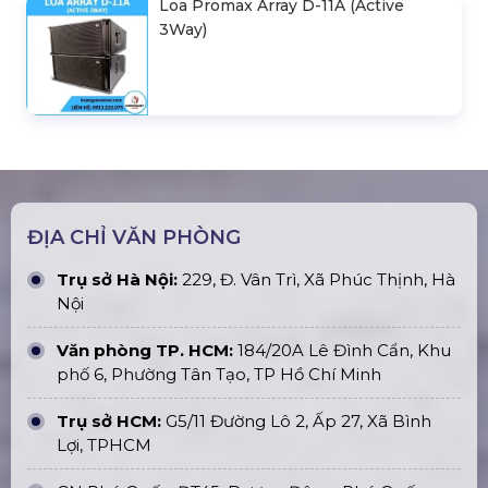
Loa Promax Array D-11A (Active
3Way)
ĐỊA CHỈ VĂN PHÒNG
Trụ sở Hà Nội:
229, Đ. Vân Trì, Xã Phúc Thịnh, Hà
Nội
Văn phòng TP. HCM:
184/20A Lê Đình Cẩn, Khu
phố 6, Phường Tân Tạo, TP Hồ Chí Minh
Trụ sở HCM:
G5/11 Đường Lô 2, Ấp 27, Xã Bình
Lợi, TPHCM