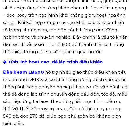
màu và motor điều khiển di chuyển linh hoạt, giúp tạo ra
nhiều hiệu ứng ánh sáng khác nhau như: quét tia ngang
– dọc, xoay tròn, tạo hình khối không gian, hoạt họa ánh
sáng… Khi kết hợp cùng máy tạo khói, các tia laser hiện
rõ trong không gian, tạo nên cảnh tượng sống động,
hoành tráng và chuyên nghiệp. Đây chính là yếu tố khiến
đèn sân khấu laser như LB600 trở thành thiết bị không
thể thiếu trong các sự kiện giải trí quy mô lớn.
Tính linh hoạt cao, dễ lập trình điều khiển
Đèn beam LB600
hỗ trợ nhiều giao thức điều khiển tiêu
chuẩn như DMX 512, có khả năng tương thích với các hệ
thống ánh sáng chuyên nghiệp khác. Người vận hành có
thể dễ dàng lập trình chuyển động đầu đèn, tốc độ, màu
sắc, hiệu ứng tia laser theo từng tiết mục trình diễn cụ
thể. Với thiết kế moving head, đèn có thể quay ngang
540 độ, dọc 270 độ, giúp bao phủ toàn bộ không gian
biểu diễn.