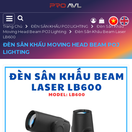
Trang Chủ
ĐÈN SÂN KHẤU POJ LIGHTING
Đèn Sân Khấu
Moving Head Beam POJ Lighting
Đèn Sân Khấu Beam Laser
LB600
ĐÈN SÂN KHẤU MOVING HEAD BEAM POJ
LIGHTING