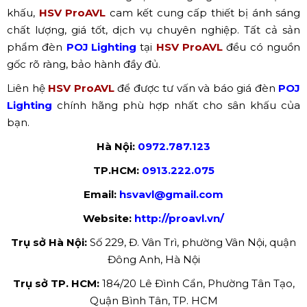
khấu,
HSV ProAVL
cam kết cung cấp thiết bị ánh sáng
chất lượng, giá tốt, dịch vụ chuyên nghiệp. Tất cả sản
phẩm đèn
POJ Lighting
tại
HSV ProAVL
đều có nguồn
gốc rõ ràng, bảo hành đầy đủ.
Liên hệ
HSV ProAVL
để được tư vấn và báo giá đèn
POJ
Lighting
chính hãng phù hợp nhất cho sân khấu của
bạn.
Hà Nội:
0972.787.123
TP.HCM:
0913.222.075
Email:
hsvavl@gmail.com
Website:
http://proavl.vn/
Trụ sở Hà Nội:
Số 229, Đ. Vân Trì, phường Vân Nội, quận
Đông Anh, Hà Nội
Trụ sở TP. HCM:
184/20 Lê Đình Cẩn, Phường Tân Tạo,
Quận Bình Tân, TP. HCM