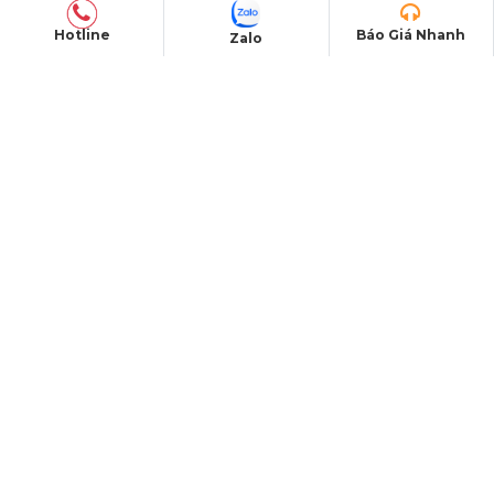
THÔNG TIN LIÊN HỆ
Hotline
Báo Giá Nhanh
Zalo
Hotline:
0978.345.727
Email:
hsvavl@gmail.com
Website:
https://pro-avl.vn/
Mã số thuế: 0319289763
TUYỂN DỤNG NHÂN SỰ
CHĂM SÓC KHÁCH HÀNG
Liên hệ
Tra cứu đơn hàng