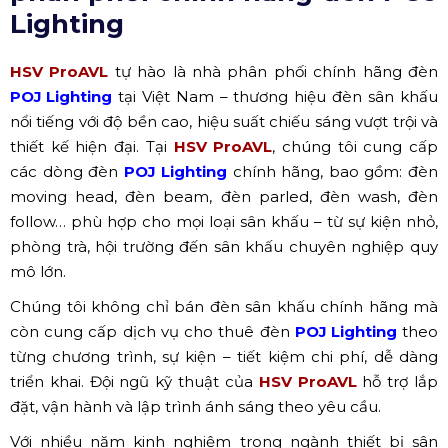
Lighting
HSV ProAVL
tự hào là nhà phân phối chính hãng đèn
POJ Lighting
tại Việt Nam – thương hiệu đèn sân khấu
nổi tiếng với độ bền cao, hiệu suất chiếu sáng vượt trội và
thiết kế hiện đại. Tại
HSV ProAVL
, chúng tôi cung cấp
các dòng đèn
POJ Lighting
chính hãng, bao gồm: đèn
moving head, đèn beam, đèn parled, đèn wash, đèn
follow… phù hợp cho mọi loại sân khấu – từ sự kiện nhỏ,
phòng trà, hội trường đến sân khấu chuyên nghiệp quy
mô lớn.
Chúng tôi không chỉ bán đèn sân khấu chính hãng mà
còn cung cấp dịch vụ cho thuê đèn
POJ Lighting
theo
từng chương trình, sự kiện – tiết kiệm chi phí, dễ dàng
triển khai. Đội ngũ kỹ thuật của
HSV ProAVL
hỗ trợ lắp
đặt, vận hành và lập trình ánh sáng theo yêu cầu.
Với nhiều năm kinh nghiệm trong ngành thiết bị sân