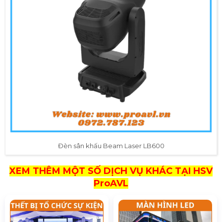
Đèn sân khấu Beam Laser LB600
XEM THÊM MỘT SỐ DỊCH VỤ KHÁC TẠI HSV
ProAVL