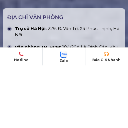
Loa Promax Array D-11A (Active
3Way)
Hotline
Báo Giá Nhanh
Zalo
ĐỊA CHỈ VĂN PHÒNG
Trụ sở Hà Nội:
229, Đ. Vân Trì, Xã Phúc Thịnh, Hà
Nội
Văn phòng TP. HCM:
184/20A Lê Đình Cẩn, Khu
phố 6, Phường Tân Tạo, TP Hồ Chí Minh