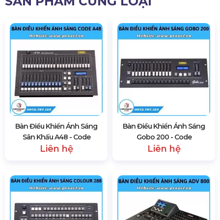
Hình ảnh kho xưởng HSV ProAVL tại Hà Nội
1444 lượt xem
SẢN PHẨM CÙNG LOẠI