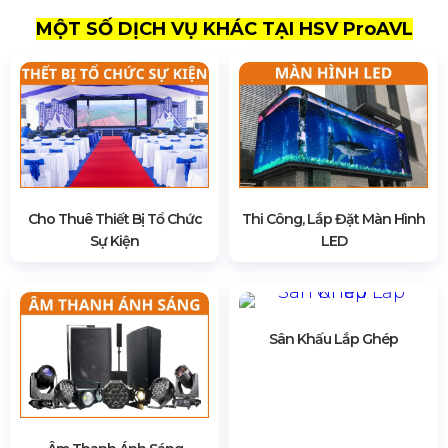
MỘT SỐ DỊCH VỤ KHÁC TẠI HSV ProAVL
Cho Thuê Thiết Bị Tổ Chức
Thi Công, Lắp Đặt Màn Hình
Sự Kiện
LED
Sân Khấu Lắp Ghép