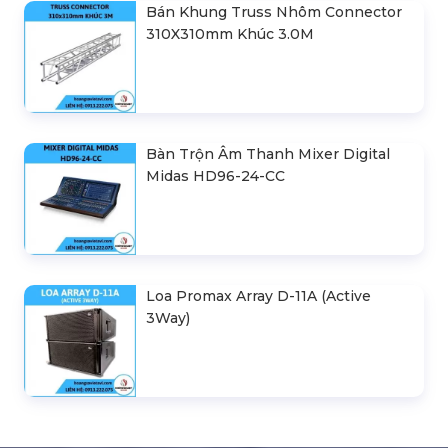
Thi Công, Lắp Đặt Sân Khấu Hội
Trường Giá Rẻ Tại Hà Nội
Bán Khung Truss Nhôm Connector
310X310mm Khúc 3.0M
Bàn Trộn Âm Thanh Mixer Digital
Midas HD96-24-CC