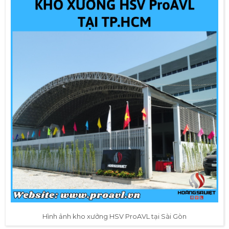
Hình ảnh kho xưởng HSV ProAVL tại Sài Gòn