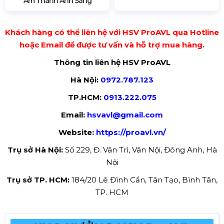
Âm Thanh Ánh Sáng
Khách hàng có thể liên hệ với HSV ProAVL qua Hotline
hoặc Email để được tư vấn và hỗ trợ mua hàng.
Thông tin liên hệ HSV ProAVL
Hà Nội:
0972.787.123
TP.HCM:
0913.222.075
Email:
hsvavl@gmail.com
Website:
https://proavl.vn/
Trụ sở Hà Nội:
Số 229, Đ. Vân Trì, Vân Nội, Đông Anh, Hà
Nội
Trụ sở TP. HCM:
184/20 Lê Đình Cẩn, Tân Tạo, Bình Tân,
TP. HCM