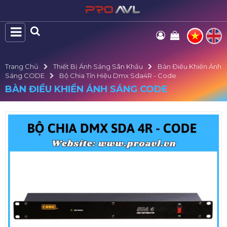
Trang Chủ
Thiết Bị Ánh Sáng Sân Khấu
Bàn Điều Khiển Ánh
Sáng CODE
Bộ Chia Tín Hiệu Dmx Sda4R - Code
BÀN ĐIỀU KHIỂN ÁNH SÁNG CODE