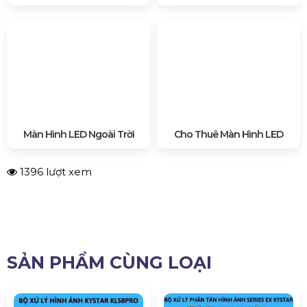
Dòng điện làm việc
2A
3. Thông tin liên hệ mua bộ box
điều khiển Kystar
KP1Pro/KP2Pro chính hãng
Quý khách có nhu cầu mua
bộ box điều khiển Kystar KP1Pro/KP2Pro
chính hãng
xin liên hệ theo thông tin dưới đây:
Hà Nội:
0972.787.123
TP.HCM:
0913.222.075
Email:
hsvavl@gmail.com
Website:
http://proavl.vn
Trụ sở Hà Nội:
Số 229, Đ. Vân Trì, Vân Nội, Đông Anh, Hà
Nội
Trụ sở TP. HCM:
184/20 Lê Đình Cẩn, Tân Tạo, Bình Tân,