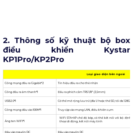
Toàn bộ chuyển cảnh tượng tự động
Tích hợp nhiều giải pháp thiết kế giám sát, bảo vệ trong
mọi thời tiết, đảm bảo hoạt động ổn định 7x24 giờ.
Rơ le nguồn 3 chiều tùy chọn, công tắc hẹn giờ cung cấp
điện cho thiết bị bên ngoài, chẳng hạn như màn hình
lớn có thể tắt khi không sử dụng, tiết kiệm năng lượng và
bảo vệ môi trường.
Người dùng có thể thiết lập lịch trình để thực hiện các
cảnh không cần giám sát như chuyển đổi chương trình,
nguồn tín hiệu và chuyển đổi màn hình theo thời gian.