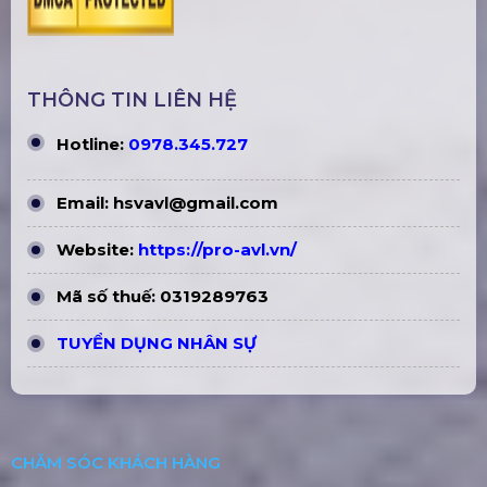
Thi Công, Lắp Đặt Sân Khấu Hội
Trường Giá Rẻ Tại Hà Nội
Bán Khung Truss Nhôm Connector
310X310mm Khúc 3.0M
Bàn Trộn Âm Thanh Mixer Digital
Midas HD96-24-CC