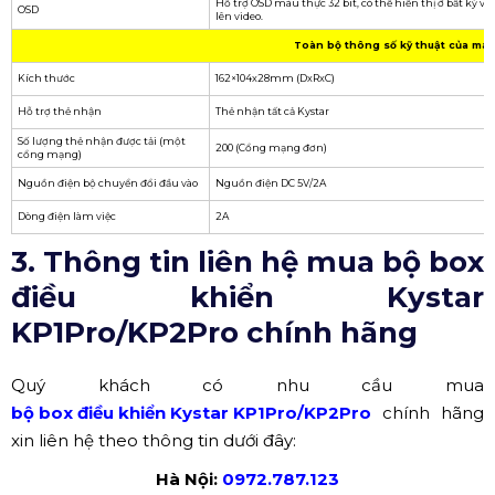
KP1Pro/KP2Pro
Loại giao diện bên ngoài
Cổng mạng đầu ra Gigabit*2
Tín hiệu đầu ra cho thẻ nhận
Cổng đầu ra âm thanh*1
Đầu ra phích cắm TRS 1/8" (3,5mm)
USB2.0*1
Có thể mở rộng lưu trữ (đĩa U hoặc thẻ SD, tối đa 128G)
Cổng mạng đầu vào 100M*1
Truy cập vào mạng LAN, điều khiển cụm
WiFi STA+AP chế độ kép, có thể kết nối với bộ định
Ăng ten WIFI*1
thoại di động, kết nối máy tính
Đầu vào nguồn DC
Đầu vào nguồn DC
Thông số hiệu suất
1.6GH, quad-core CPU, GPU 3D
Bộ nhớ tốc độ cao DDR3 1GB@600MHz
Hiệu suất phần cứng
Hỗ trợ phát lại giải mã cứng 1080p@60fps
Hỗ trợ mã hóa phần cứng 1080p@30fps
Lưu trữ
Bộ nhớ tích hợp 8GB (5G khả dụng cho người dùng)
Một cổng lan tải 650.000 pixel, toàn bộ máy tải 1,3 triệu
Load