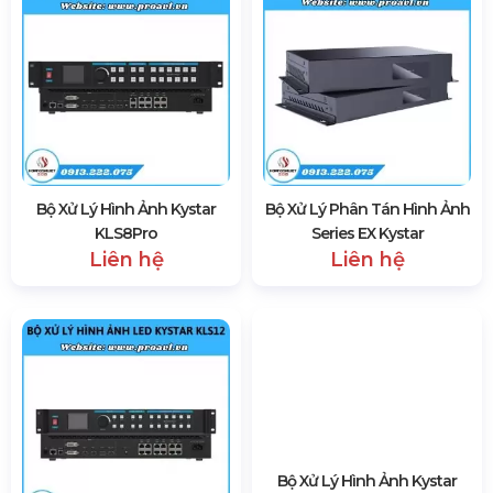
TP. HCM
XEM THÊM CÁC SẢN PHẨM DỊCH VỤ CỦA HSV ProAVL
Lắp Đặt Màn Hình LED
Màn Hình LED Hội Trường
Cho Thuê Màn Hình LED