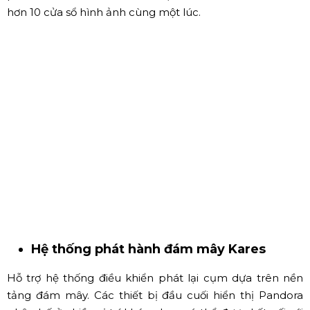
Đa định dạng đa cửa sổ
Nó có khả năng phát lại đa phương tiện tuyệt vời, hỗ trợ
nhiều định dạng video, hình ảnh, âm thanh, văn bản và
nhiều dạng văn bản đầy màu sắc, và đầu ra chuẩn 60hz
trôi chảy hơn.
Nó có khả năng phát nhiều cửa sổ mạnh mẽ và hỗ trợ
phát 3 cửa sổ video 1080P hoặc 5 cửa sổ video 720P và
hơn 10 cửa sổ hình ảnh cùng một lúc.