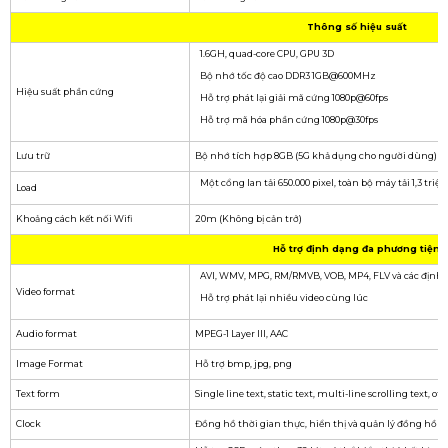
2. Thông số kỹ thuật bộ box
điều khiển Kystar