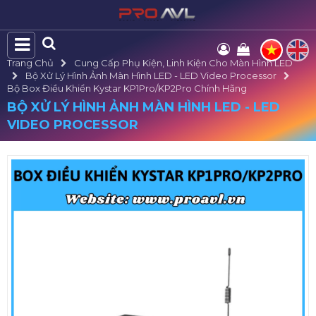
Trang Chủ
Cung Cấp Phụ Kiện, Linh Kiện Cho Màn Hình LED
Bộ Xử Lý Hình Ảnh Màn Hình LED - LED Video Processor
Bộ Box Điều Khiển Kystar KP1Pro/KP2Pro Chính Hãng
BỘ XỬ LÝ HÌNH ẢNH MÀN HÌNH LED - LED
VIDEO PROCESSOR