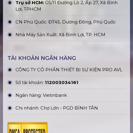
Bán & Cho Thuê Khung Truss Nhôm
Treo Loa & Đèn Sân Khấu
Thi Công & Lắp Đặt Màn Hình LED
Ngoài Trời
Bục Sân Khấu Kính Cường Lực Mica
Trong Suốt