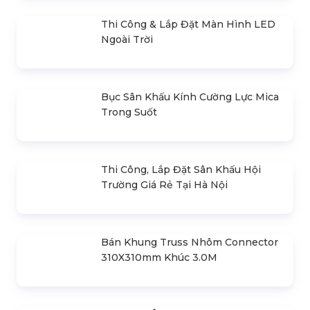
Bộ Xử Lý Hình Ảnh Kystar KLS8
Liên hệ
SẢN PHẨM BÁN CHẠY
Cho Thuê Màn Hình Led Sự Kiện Tại
Hà Nội & TPHCM
Cho Thuê Âm Thanh Ánh Sáng Sự
Kiện Chuyên Nghiệp