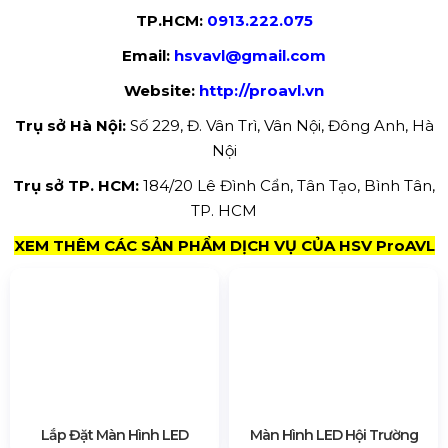
Khoảng cách kết nối Wifi
20m (Không bị cản trở)
Hỗ trợ định dạng đa phương tiện
AVI, WMV, MPG, RM/RMVB, VOB, MP4, FLV và các định 
Video format
Hỗ trợ phát lại nhiều video cùng lúc
Audio format
MPEG-1 Layer III, AAC
Image Format
Hỗ trợ bmp, jpg, png
Text form
Single line text, static text, multi-line scrolling text, offi
Clock
Đồng hồ thời gian thực, hiển thị và quản lý đồng hồ 
Hỗ trợ OSD màu thực 32 bit, có thể hiển thị ở bất kỳ vị 
OSD
lên video.
Toàn bộ thông số kỹ thuật của máy
Kích thước
162×104x28mm (DxRxC)
Hỗ trợ thẻ nhận
Thẻ nhận tất cả Kystar
Số lượng thẻ nhận được tải (một
200 (Cổng mạng đơn)
cổng mạng)
Nguồn điện bộ chuyển đổi đầu vào
Nguồn điện DC 5V/2A