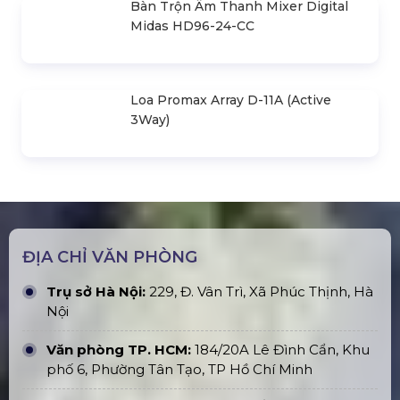
Cho Thuê Bục Sân Khấu Sự Kiện Tại
Hà Nội
Cho Thuê Nhà Bạt Không Gian Tại
Hà Nội
Báo Giá Cho Thuê Dù Sự Kiện Tại Hà
Nội