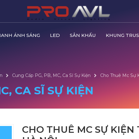
HANH ÁNH SÁNG
LED
SÂN KHẤU
KHUNG TRUS
ín
Cung Cấp PG, PB, MC, Ca Sĩ Sự Kiện
Cho Thuê Mc Sự K
C, CA SĨ SỰ KIỆN
CHO THUÊ MC SỰ KIỆN 