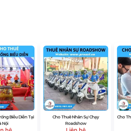
ống Biễu Diễn Tại
Cho Thuê Nhân Sự Chạy
Cho Th
 Nội
Roadshow
ên hệ
Liên hệ