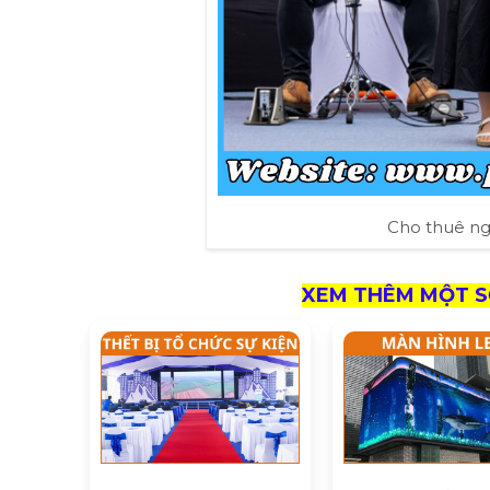
Cho thuê ng
XEM THÊM MỘT SỐ