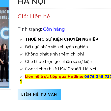
HÀ NỘI
Giá: Liên hệ
Tình trạng:
Còn hàng
THUÊ MC SỰ KIỆN CHUYÊN NGHIỆP
Đội ngũ nhân viên chuyên nghiệp
Không phát sinh thêm chi phí
Cho thuê trọn gói nhân sự sự kiện
Đơn vị cho thuê HSV ProAVL Hà Nội
Liên hệ trực tiếp qua Hotline:
0978 345 72
1
LIÊN HỆ TƯ VẤN