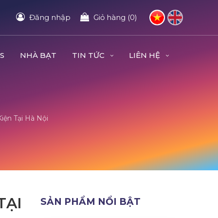
Đăng nhập
Giỏ hàng (0)
S
NHÀ BẠT
TIN TỨC
LIÊN HỆ
iện Tại Hà Nội
TẠI
SẢN PHẨM NỔI BẬT