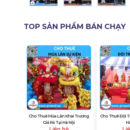
TOP SẢN PHẨM BÁN CHẠY
g Tác
i Hà Nội
Cho Thuê Múa Lân Khai Trương
Cho Thuê Đội Tr
Giá Rẻ Tại Hà Nội
Hà
Liên hệ
Li