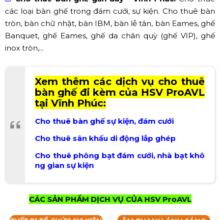
các loại bàn ghế trong đám cưới, sự kiện. Cho thuê bàn
tròn, bàn chữ nhật, bàn IBM, bàn lễ tân, bàn Eames, ghế
Banquet, ghế Eames, ghế da chân quỳ (ghế VIP), ghế
inox tròn,...
Xem thêm các dịch vụ cho thuê
bàn ghế đi kèm của HSV ProAVL
tại Vĩnh Phúc:
Cho thuê bàn ghế sự kiện, đám cưới
Cho thuê sân khấu di động lắp ghép
Cho thuê phông bạt đám cưới, nhà bạt khô
ng gian sự kiện
CÁC SẢN PHẨM DỊCH VỤ CỦA HSV ProAVL