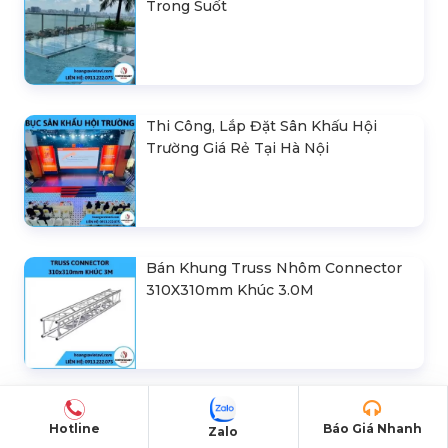
Trong Suốt
Thi Công, Lắp Đặt Sân Khấu Hội
Trường Giá Rẻ Tại Hà Nội
Bán Khung Truss Nhôm Connector
310X310mm Khúc 3.0M
Bàn Trộn Âm Thanh Mixer Digital
Hotline
Báo Giá Nhanh
Midas HD96-24-CC
Zalo