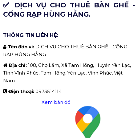
✅ DỊCH VỤ CHO THUÊ BÀN GHẾ -
CỔNG RẠP HÙNG HẰNG.
THÔNG TIN LIÊN HỆ:
Tên đơn vị:
DỊCH VỤ CHO THUÊ BÀN GHẾ - CỔNG
RẠP HÙNG HẰNG
Địa chỉ:
108, Chợ Lầm, Xã Tam Hồng, Huyện Yên Lạc,
Tỉnh Vĩnh Phúc, Tam Hồng, Yên Lạc, Vĩnh Phúc, Việt
Nam
Điện thoại:
0973514114
Xem bản đồ