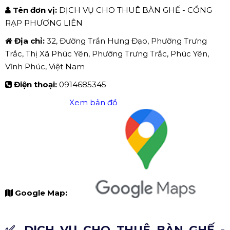
Tên đơn vị:
DỊCH VỤ CHO THUÊ BÀN GHẾ - CỔNG
RẠP PHƯƠNG LIÊN
Địa chỉ:
32, Đường Trần Hưng Đạo, Phường Trưng
Trắc, Thị Xã Phúc Yên, Phường Trưng Trắc, Phúc Yên,
Vĩnh Phúc, Việt Nam
Điện thoại:
0914685345
Xem bản đồ
Google Map:
✅ DỊCH VỤ CHO THUÊ BÀN GHẾ -