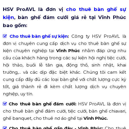
HSV ProAVL là đơn vị
cho thuê bàn ghế sự
kiện
, bàn ghế đám cưới giá rẻ tại Vĩnh Phúc
bao gồm:
Cho thuê bàn ghế sự kiện
:
Công ty HSV ProAVL là
đơn vị chuyên cung cấp dịch vụ cho thuê bàn ghế sự
kiện chuyên nghiệp tại
Vĩnh Phúc
nhằm đáp ứng nhu
cầu của khách hàng trong các sự kiện hội nghị tiệc cưới,
hội thảo, buổi lễ tân gia, động thổ, sinh nhật, khai
trường,... và các dịp đặc biệt khác. Chúng tôi cam kết
cung cấp đầy đủ các loại bàn ghế với chất lượng cực kỳ
tốt, giá thành rẻ đi kèm chất lượng dịch vụ chuyên
nghiệp, uy tín.
Cho thuê bàn ghế đám cưới:
HSV ProAVL là đơn vị
cho thuê bàn ghế đám cưới, tiệc cưới, bàn ghế chiavari,
ghế banquet, cho thuê nơ áo ghế tại
Vĩnh Phúc.
Cho thuê bàn ghế gần đây - Vĩnh Phúc:
Cho thuê