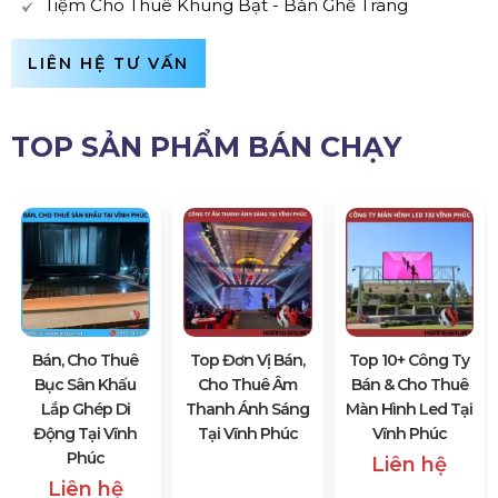
Tiệm Cho Thuê Khung Bạt - Bàn Ghế Trang
LIÊN HỆ TƯ VẤN
TOP SẢN PHẨM BÁN CHẠY
Bán, Cho Thuê
Top Đơn Vị Bán,
Top 10+ Công Ty
Bục Sân Khấu
Cho Thuê Âm
Bán & Cho Thuê
Lắp Ghép Di
Thanh Ánh Sáng
Màn Hình Led Tại
Động Tại Vĩnh
Tại Vĩnh Phúc
Vĩnh Phúc
Phúc
Liên hệ
Liên hệ