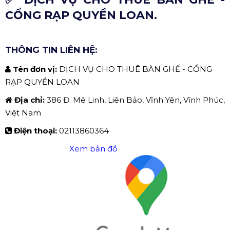
CỔNG RẠP QUYỀN LOAN.
THÔNG TIN LIÊN HỆ:
Tên đơn vị:
DỊCH VỤ CHO THUÊ BÀN GHẾ - CỔNG
RẠP QUYỀN LOAN
Địa chỉ:
386 Đ. Mê Linh, Liên Bảo, Vĩnh Yên, Vĩnh Phúc,
Việt Nam
Điện thoại:
02113860364
Xem bản đồ