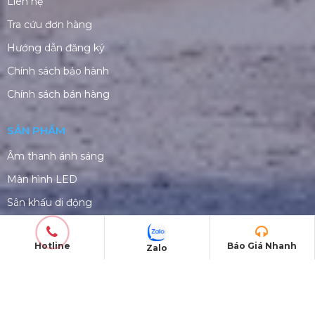
Liên hệ
Tra cứu đơn hàng
Hướng dẫn đăng ký
Chính sách bảo hành
Chính sách bán hàng
SẢN PHẨM
Âm thanh ánh sáng
Màn hình LED
Sân khấu di động
Khung Truss nhôm
Hotline
Báo Giá Nhanh
Zalo
CHO THUÊ THIẾT BỊ SỰ KIỆN
Âm thanh ánh sáng
Màn hình LED