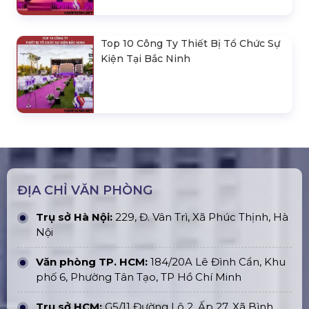
Top 10 Công Ty Thiết Bị Tổ Chức Sự
Kiện Tại Bắc Ninh
ĐỊA CHỈ VĂN PHÒNG
Trụ sở Hà Nội:
229, Đ. Vân Trì, Xã Phúc Thịnh, Hà
Nội
Văn phòng TP. HCM:
184/20A Lê Đình Cẩn, Khu
phố 6, Phường Tân Tạo, TP Hồ Chí Minh
Trụ sở HCM:
G5/11 Đường Lô 2, Ấp 27, Xã Bình