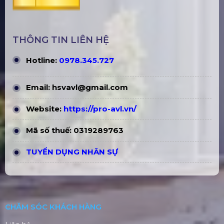
THÔNG TIN LIÊN HỆ
Hotline:
0978.345.727
Email:
hsvavl@gmail.com
Website:
https://pro-avl.vn/
Mã số thuế: 0319289763
TUYỂN DỤNG NHÂN SỰ
CHĂM SÓC KHÁCH HÀNG