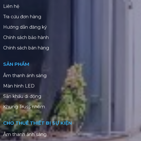
Liên hệ
Tra cứu đơn hàng
Hướng dẫn đăng ký
Chính sách bảo hành
Chính sách bán hàng
SẢN PHẨM
Âm thanh ánh sáng
Màn hình LED
Sân khấu di động
Khung Truss nhôm
CHO THUÊ THIẾT BỊ SỰ KIỆN
Âm thanh ánh sáng