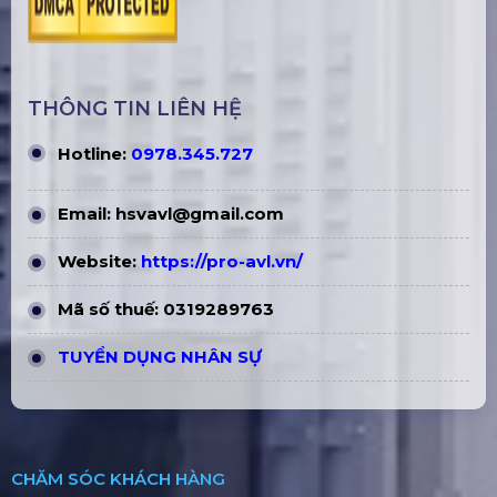
THÔNG TIN LIÊN HỆ
Hotline:
0978.345.727
Email:
hsvavl@gmail.com
Website:
https://pro-avl.vn/
Mã số thuế: 0319289763
TUYỂN DỤNG NHÂN SỰ
CHĂM SÓC KHÁCH HÀNG