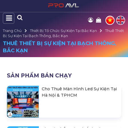
Trang Chủ
Thiết Bị Tổ Chức Sự Kiện Tại Bắc Kạn
Thuê Thiết
Bị Sự Kiện Tại Bạch Thông, Bắc Kạn
THUÊ THIẾT BỊ SỰ KIỆN TẠI BẠCH THÔNG,
BẮC KẠN
SẢN PHẨM BÁN CHẠY
Cho Thuê Màn Hình Led Sự Kiện Tại
Hà Nội & TPHCM