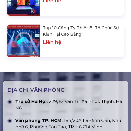
Liên hệ
Top 10 Công Ty Thiết Bị Tổ Chức Sự
Kiện Tại Cao Bằng
Liên hệ
ĐỊA CHỈ VĂN PHÒNG
Trụ sở Hà Nội:
229, Đ. Vân Trì, Xã Phúc Thịnh, Hà
Nội
Văn phòng TP. HCM:
184/20A Lê Đình Cẩn, Khu
phố 6, Phường Tân Tạo, TP Hồ Chí Minh