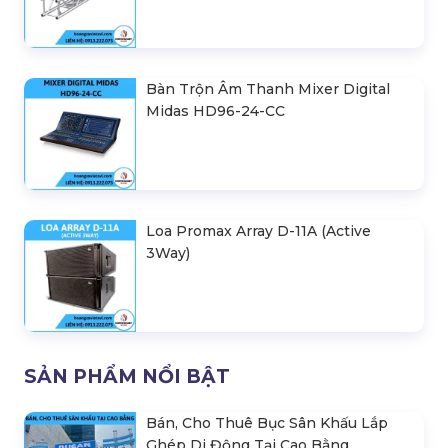
Bàn Trộn Âm Thanh Mixer Digital
Midas HD96-24-CC
Loa Promax Array D-11A (Active
3Way)
SẢN PHẨM NỔI BẬT
Bán, Cho Thuê Bục Sân Khấu Lắp
Ghép Di Động Tại Cao Bằng