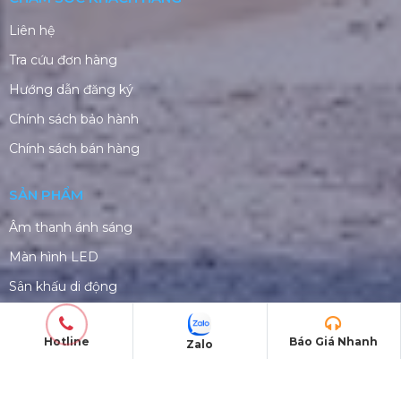
Liên hệ
Tra cứu đơn hàng
Hướng dẫn đăng ký
Chính sách bảo hành
Chính sách bán hàng
SẢN PHẨM
Âm thanh ánh sáng
Màn hình LED
Sân khấu di động
Khung Truss nhôm
Hotline
Báo Giá Nhanh
Zalo
CHO THUÊ THIẾT BỊ SỰ KIỆN
Âm thanh ánh sáng