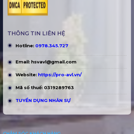
THÔNG TIN LIÊN HỆ
Hotline:
0978.345.727
Email:
hsvavl@gmail.com
Website:
https://pro-avl.vn/
Mã số thuế: 0319289763
TUYỂN DỤNG NHÂN SỰ
CHĂM SÓC KHÁCH HÀNG