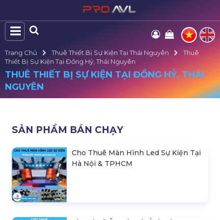
Trang Chủ
Thuê Thiết Bị Sự Kiện Tại Thái Nguyên
Thuê
Thiết Bị Sự Kiện Tại Đồng Hỷ, Thái Nguyên
THUÊ THIẾT BỊ SỰ KIỆN TẠI ĐỒNG HỶ, THÁI
NGUYÊN
SẢN PHẨM BÁN CHẠY
Cho Thuê Màn Hình Led Sự Kiện Tại
Hà Nội & TPHCM