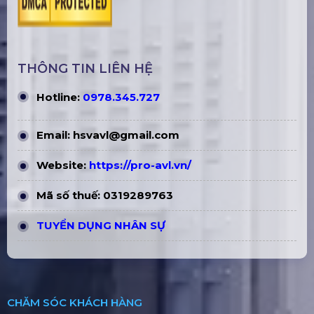
THÔNG TIN LIÊN HỆ
Hotline:
0978.345.727
Email:
hsvavl@gmail.com
Website:
https://pro-avl.vn/
Mã số thuế: 0319289763
TUYỂN DỤNG NHÂN SỰ
CHĂM SÓC KHÁCH HÀNG