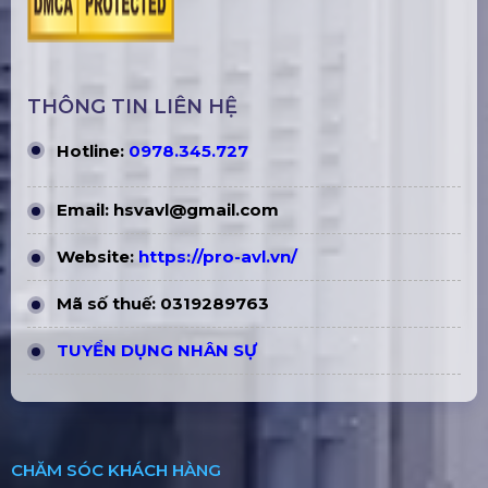
THÔNG TIN LIÊN HỆ
Hotline:
0978.345.727
Email:
hsvavl@gmail.com
Website:
https://pro-avl.vn/
Mã số thuế: 0319289763
TUYỂN DỤNG NHÂN SỰ
CHĂM SÓC KHÁCH HÀNG