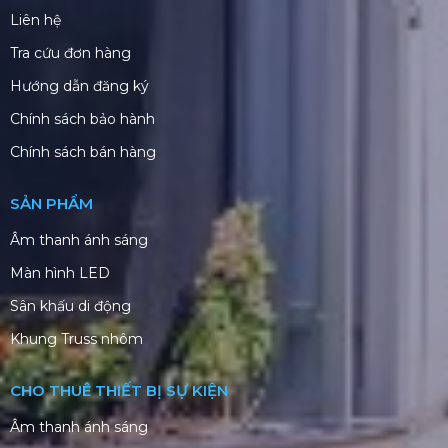
Liên hệ
Tra cứu đơn hàng
Hướng dẫn đăng ký
Chính sách bảo hành
Chính sách bán hàng
SẢN PHẨM
Âm thanh ánh sáng
Màn hình LED
Sân khấu di động
Khung Truss nhôm
CHO THUÊ THIẾT BỊ SỰ KIỆN
Âm thanh ánh sáng