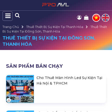
Trang Chủ
Thuê Thiết Bị Sự Kiện Tại Thanh Hóa
Thuê Thiết
Bị Sự Kiện Tại Đông Sơn, Thanh Hóa
THUÊ THIẾT BỊ SỰ KIỆN TẠI ĐÔNG SƠN,
THANH HÓA
SẢN PHẨM BÁN CHẠY
Cho Thuê Màn Hình Led Sự Kiện Tại
Hà Nội & TPHCM