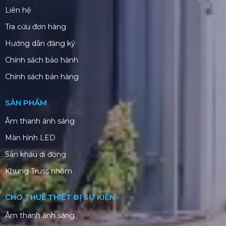
Liên hệ
Tra cứu đơn hàng
Hướng dẫn đăng ký
Chính sách bảo hành
Chính sách bán hàng
SẢN PHẨM
Âm thanh ánh sáng
Màn hình LED
Sân khấu di động
Khung Truss nhôm
CHO THUÊ THIẾT BỊ SỰ KIỆN
Âm thanh ánh sáng