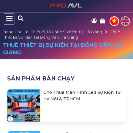
Trang Chủ
Thiết Bị Tổ Chức Sự Kiện Tại Hà Giang
Thuê
Thiết Bị Sự Kiện Tại Đồng Văn, Hà Giang
THUÊ THIẾT BỊ SỰ KIỆN TẠI ĐỒNG VĂN, HÀ
GIANG
SẢN PHẨM BÁN CHẠY
Cho Thuê Màn Hình Led Sự Kiện Tại
Hà Nội & TPHCM