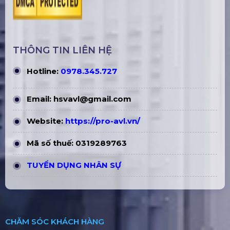
THÔNG TIN LIÊN HỆ
Hotline:
0978.345.727
Email:
hsvavl@gmail.com
Website:
https://pro-avl.vn/
Mã số thuế: 0319289763
TUYỂN DỤNG NHÂN SỰ
CHĂM SÓC KHÁCH HÀNG