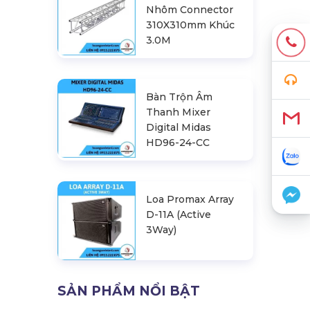
Nhôm Connector
310X310mm Khúc
3.0M
Bàn Trộn Âm
Thanh Mixer
Digital Midas
HD96-24-CC
Loa Promax Array
D-11A (Active
3Way)
SẢN PHẨM NỔI BẬT