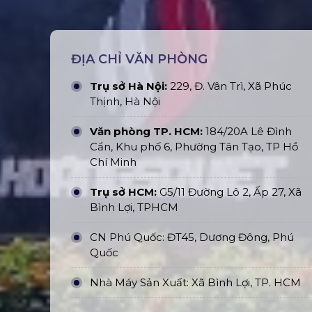
ĐỊA CHỈ VĂN PHÒNG
Trụ sở Hà Nội:
229, Đ. Vân Trì, Xã Phúc
Thịnh, Hà Nội
Văn phòng TP. HCM:
184/20A Lê Đình
Cẩn, Khu phố 6, Phường Tân Tạo, TP Hồ
Chí Minh
Trụ sở HCM:
G5/11 Đường Lô 2, Ấp 27, Xã
Bình Lợi, TPHCM
CN Phú Quốc: ĐT45, Dương Đông, Phú
Quốc
Nhà Máy Sản Xuất: Xã Bình Lợi, TP. HCM