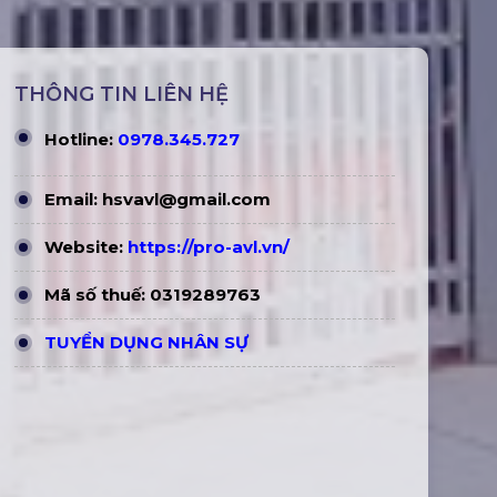
THÔNG TIN LIÊN HỆ
Hotline:
0978.345.727
Email:
hsvavl@gmail.com
Website:
https://pro-avl.vn/
Mã số thuế: 0319289763
TUYỂN DỤNG NHÂN SỰ