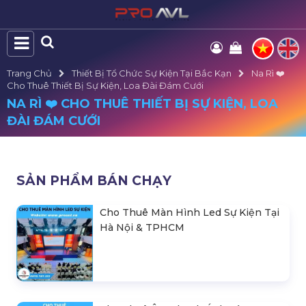
Trang Chủ
Thiết Bị Tổ Chức Sự Kiện Tại Bắc Kạn
Na Rì ❤️️
Cho Thuê Thiết Bị Sự Kiện, Loa Đài Đám Cưới
NA RÌ ❤️️ CHO THUÊ THIẾT BỊ SỰ KIỆN, LOA
ĐÀI ĐÁM CƯỚI
SẢN PHẨM BÁN CHẠY
Cho Thuê Màn Hình Led Sự Kiện Tại
Hà Nội & TPHCM