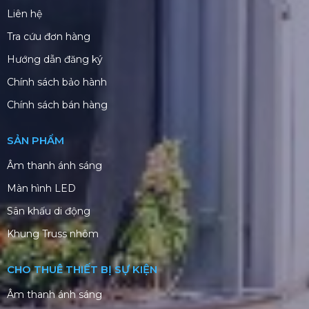
Liên hệ
Tra cứu đơn hàng
Hướng dẫn đăng ký
Chính sách bảo hành
Chính sách bán hàng
SẢN PHẨM
Âm thanh ánh sáng
Màn hình LED
Sân khấu di động
Khung Truss nhôm
CHO THUÊ THIẾT BỊ SỰ KIỆN
Âm thanh ánh sáng