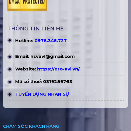
THÔNG TIN LIÊN HỆ
Hotline:
0978.345.727
Email:
hsvavl@gmail.com
Website:
https://pro-avl.vn/
Mã số thuế: 0319289763
TUYỂN DỤNG NHÂN SỰ
CHĂM SÓC KHÁCH HÀNG