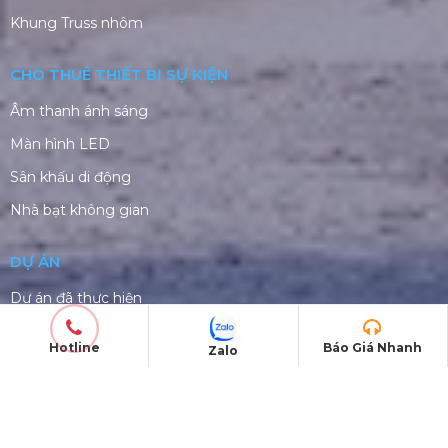
Khung Truss nhôm
CHO THUÊ THIẾT BỊ SỰ KIỆN
Âm thanh ánh sáng
Màn hình LED
Sân khấu di động
Nhà bạt không gian
DỰ ÁN
Dự án đã thực hiện
Dự án đang thực hiện
Hotline
Báo Giá Nhanh
Zalo
© Copyright 2026. Bản quyền thuộc về
ProAVL