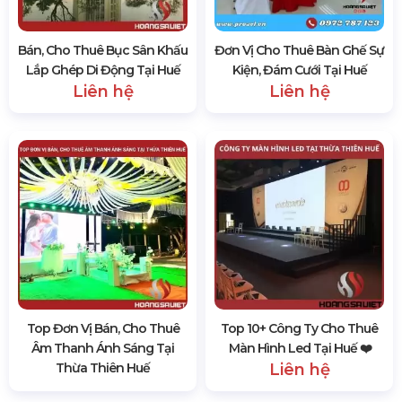
Bán, Cho Thuê Bục Sân Khấu
Đơn Vị Cho Thuê Bàn Ghế Sự
Lắp Ghép Di Động Tại Huế
Kiện, Đám Cưới Tại Huế
Liên hệ
Liên hệ
Top Đơn Vị Bán, Cho Thuê
Top 10+ Công Ty Cho Thuê
Âm Thanh Ánh Sáng Tại
Màn Hình Led Tại Huế ❤️️
Thừa Thiên Huế
Liên hệ