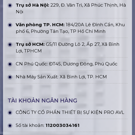
Trụ sở Hà Nội:
229, Đ. Vân Trì, Xã Phúc Thịnh, Hà
Nội
Văn phòng TP. HCM:
184/20A Lê Đình Cẩn, Khu
phố 6, Phường Tân Tạo, TP Hồ Chí Minh
Trụ sở HCM:
G5/11 Đường Lô 2, Ấp 27, Xã Bình
Lợi, TPHCM
CN Phú Quốc: ĐT45, Dương Đông, Phú Quốc
Nhà Máy Sản Xuất: Xã Bình Lợi, TP. HCM
TÀI KHOẢN NGÂN HÀNG
CÔNG TY CỔ PHẦN THIẾT BỊ SỰ KIỆN PRO AVL
Số tài khoản:
112003034161