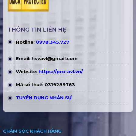
THÔNG TIN LIÊN HỆ
Hotline:
0978.345.727
Email:
hsvavl@gmail.com
Website:
https://pro-avl.vn/
Mã số thuế: 0319289763
TUYỂN DỤNG NHÂN SỰ
CHĂM SÓC KHÁCH HÀNG