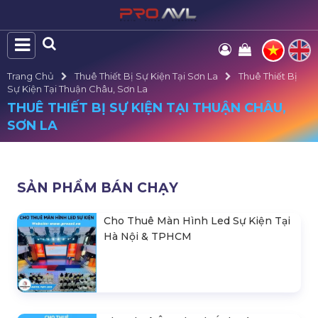
Trang Chủ
Thuê Thiết Bị Sự Kiện Tại Sơn La
Thuê Thiết Bị
Sự Kiện Tại Thuận Châu, Sơn La
THUÊ THIẾT BỊ SỰ KIỆN TẠI THUẬN CHÂU,
SƠN LA
SẢN PHẨM BÁN CHẠY
Cho Thuê Màn Hình Led Sự Kiện Tại
Hà Nội & TPHCM