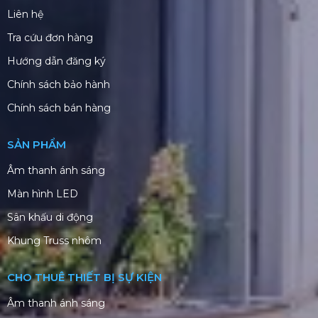
Liên hệ
Tra cứu đơn hàng
Hướng dẫn đăng ký
Chính sách bảo hành
Chính sách bán hàng
SẢN PHẨM
Âm thanh ánh sáng
Màn hình LED
Sân khấu di động
Khung Truss nhôm
CHO THUÊ THIẾT BỊ SỰ KIỆN
Âm thanh ánh sáng