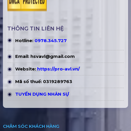
THÔNG TIN LIÊN HỆ
Hotline:
0978.345.727
Email:
hsvavl@gmail.com
Website:
https://pro-avl.vn/
Mã số thuế: 0319289763
TUYỂN DỤNG NHÂN SỰ
CHĂM SÓC KHÁCH HÀNG