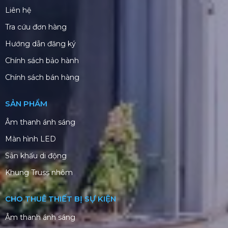
Liên hệ
Tra cứu đơn hàng
Hướng dẫn đăng ký
Chính sách bảo hành
Chính sách bán hàng
SẢN PHẨM
Âm thanh ánh sáng
Màn hình LED
Sân khấu di động
Khung Truss nhôm
CHO THUÊ THIẾT BỊ SỰ KIỆN
Âm thanh ánh sáng