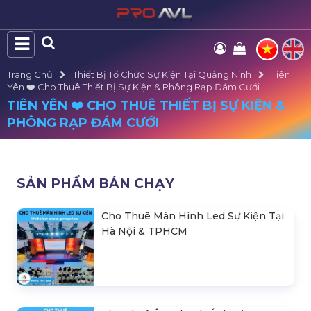
Trang Chủ
Thiết Bị Tổ Chức Sự Kiện Tại Quảng Ninh
Tiên
Yên ❤️️ Cho Thuê Thiết Bị Sự Kiện & Phông Rạp Đám Cưới
TIÊN YÊN ❤️️ CHO THUÊ THIẾT BỊ SỰ KIỆN &
PHÔNG RẠP ĐÁM CƯỚI
SẢN PHẨM BÁN CHẠY
Cho Thuê Màn Hình Led Sự Kiện Tại
Hà Nội & TPHCM