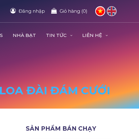
Đăng nhập
Giỏ hàng (0)
S
NHÀ BẠT
TIN TỨC
LIÊN HỆ
, LOA ĐÀI ĐÁM CƯỚI
SẢN PHẨM BÁN CHẠY