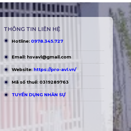
THÔNG TIN LIÊN HỆ
Hotline:
0978.345.727
Email:
hsvavl@gmail.com
Website:
https://pro-avl.vn/
Mã số thuế: 0319289763
TUYỂN DỤNG NHÂN SỰ