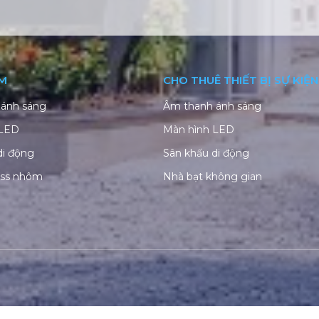
M
CHO THUÊ THIẾT BỊ SỰ KIỆN
ánh sáng
Âm thanh ánh sáng
 LED
Màn hình LED
di động
Sân khấu di động
uss nhôm
Nhà bạt không gian