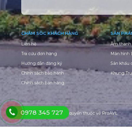
CHĂM SÓC KHÁCH HÀNG
SẢN PHẨ
Liên hệ
Âm thanh 
Tra cứu đơn hàng
Màn hình
Hướng dẫn đăng ký
Sân khấu 
Chính sách bảo hành
Khung Tr
Chính sách bán hàng
0978 345 727
© Copyright 2026. Bản quyền thuộc về
ProAVL