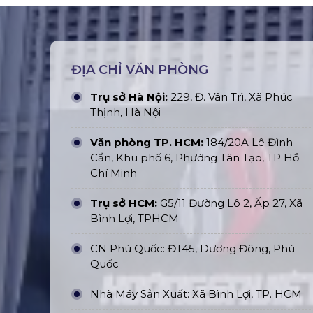
ĐỊA CHỈ VĂN PHÒNG
Trụ sở Hà Nội:
229, Đ. Vân Trì, Xã Phúc
Thịnh, Hà Nội
Văn phòng TP. HCM:
184/20A Lê Đình
Cẩn, Khu phố 6, Phường Tân Tạo, TP Hồ
Chí Minh
Trụ sở HCM:
G5/11 Đường Lô 2, Ấp 27, Xã
Bình Lợi, TPHCM
CN Phú Quốc: ĐT45, Dương Đông, Phú
Quốc
Nhà Máy Sản Xuất: Xã Bình Lợi, TP. HCM