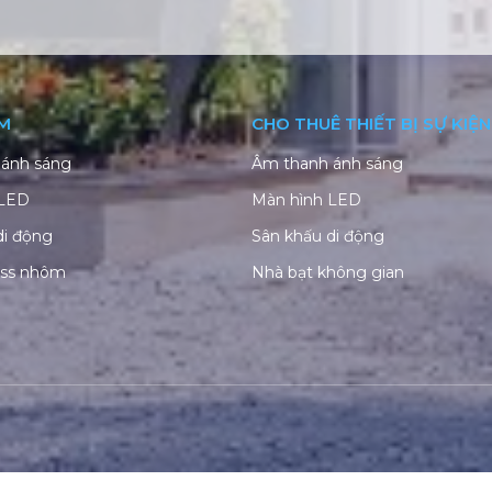
M
CHO THUÊ THIẾT BỊ SỰ KIỆN
ánh sáng
Âm thanh ánh sáng
 LED
Màn hình LED
di động
Sân khấu di động
uss nhôm
Nhà bạt không gian