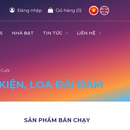
Đăng nhập
Giỏ hàng (0)
S
NHÀ BẠT
TIN TỨC
LIÊN HỆ
 Cưới
 KIỆN, LOA ĐÀI ĐÁM
SẢN PHẨM BÁN CHẠY