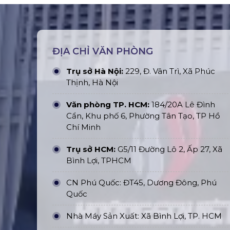
ĐỊA CHỈ VĂN PHÒNG
Trụ sở Hà Nội:
229, Đ. Vân Trì, Xã Phúc
Thịnh, Hà Nội
Văn phòng TP. HCM:
184/20A Lê Đình
Cẩn, Khu phố 6, Phường Tân Tạo, TP Hồ
Chí Minh
Trụ sở HCM:
G5/11 Đường Lô 2, Ấp 27, Xã
Bình Lợi, TPHCM
CN Phú Quốc: ĐT45, Dương Đông, Phú
Quốc
Nhà Máy Sản Xuất: Xã Bình Lợi, TP. HCM