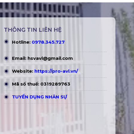
THÔNG TIN LIÊN HỆ
Hotline:
0978.345.727
Email:
hsvavl@gmail.com
Website:
https://pro-avl.vn/
Mã số thuế: 0319289763
TUYỂN DỤNG NHÂN SỰ