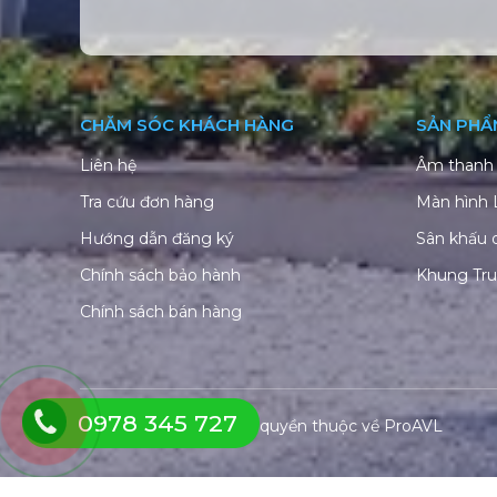
CHĂM SÓC KHÁCH HÀNG
SẢN PHẨ
Liên hệ
Âm thanh 
Tra cứu đơn hàng
Màn hình
Hướng dẫn đăng ký
Sân khấu 
Chính sách bảo hành
Khung Tr
Chính sách bán hàng
0978 345 727
© Copyright 2026. Bản quyền thuộc về
ProAVL