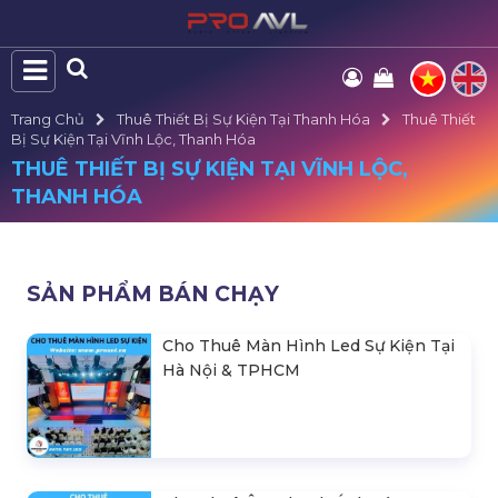
Trang Chủ
Thuê Thiết Bị Sự Kiện Tại Thanh Hóa
Thuê Thiết
Bị Sự Kiện Tại Vĩnh Lộc, Thanh Hóa
THUÊ THIẾT BỊ SỰ KIỆN TẠI VĨNH LỘC,
THANH HÓA
SẢN PHẨM BÁN CHẠY
Cho Thuê Màn Hình Led Sự Kiện Tại
Hà Nội & TPHCM