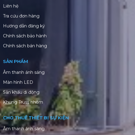
Liên hệ
Tra cứu đơn hàng
Hướng dẫn đăng ký
Chính sách bảo hành
Chính sách bán hàng
SẢN PHẨM
Âm thanh ánh sáng
Màn hình LED
Sân khấu di động
Khung Truss nhôm
CHO THUÊ THIẾT BỊ SỰ KIỆN
Âm thanh ánh sáng