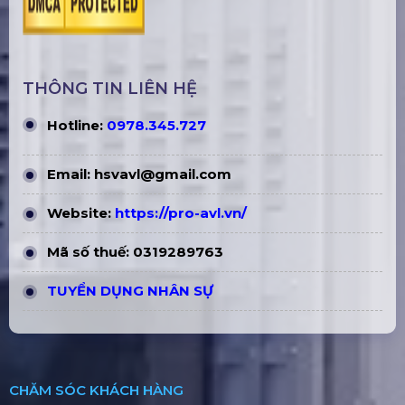
THÔNG TIN LIÊN HỆ
Hotline:
0978.345.727
Email:
hsvavl@gmail.com
Website:
https://pro-avl.vn/
Mã số thuế: 0319289763
TUYỂN DỤNG NHÂN SỰ
CHĂM SÓC KHÁCH HÀNG