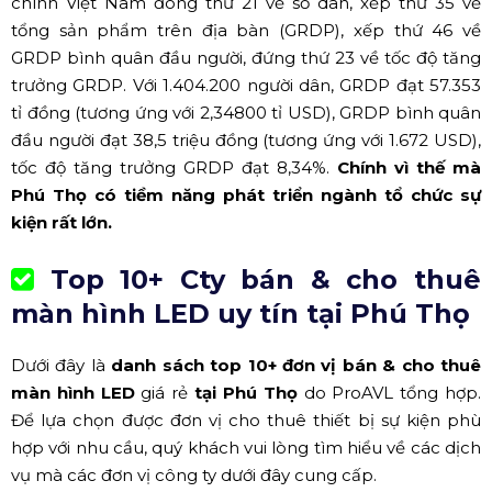
chính Việt Nam đông thứ 21 về số dân, xếp thứ 35 về
tổng sản phẩm trên địa bàn (GRDP), xếp thứ 46 về
GRDP bình quân đầu người, đứng thứ 23 về tốc độ tăng
trưởng GRDP. Với 1.404.200 người dân, GRDP đạt 57.353
tỉ đồng (tương ứng với 2,34800 tỉ USD), GRDP bình quân
đầu người đạt 38,5 triệu đồng (tương ứng với 1.672 USD),
tốc độ tăng trưởng GRDP đạt 8,34%.
Chính vì thế mà
Phú Thọ có tiềm năng phát triển ngành tổ chức sự
kiện rất lớn.
Top 10+ Cty bán & cho thuê
màn hình LED uy tín tại
Phú Thọ
Dưới đây là
danh sách top 10+ đơn vị bán & cho thuê
màn hình LED
giá rẻ
tại Phú Thọ
do ProAVL tổng hợp.
Để lựa chọn được đơn vị cho thuê thiết bị sự kiện phù
hợp với nhu cầu, quý khách vui lòng tìm hiểu về các dịch
vụ mà các đơn vị công ty dưới đây cung cấp.