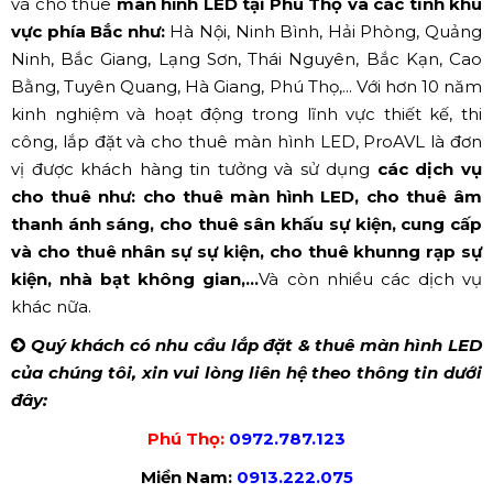
và cho thuê
màn hình LED
tại Phú Thọ và các tỉnh khu
vực phía Bắc như:
Hà Nội, Ninh Bình, Hải Phòng, Quảng
Ninh, Bắc Giang, Lạng Sơn, Thái Nguyên, Bắc Kạn, Cao
Bằng, Tuyên Quang, Hà Giang, Phú Thọ,... Với hơn 10 năm
kinh nghiệm và hoạt động trong lĩnh vực thiết kế, thi
công, lắp đặt và cho thuê màn hình LED, ProAVL là đơn
vị được khách hàng tin tưởng và sử dụng
các dịch vụ
cho thuê như:
cho thuê màn hình LED, cho thuê âm
thanh ánh sáng, cho thuê sân khấu sự kiện, cung cấp
và cho thuê nhân sự sự kiện, cho thuê khunng rạp sự
kiện, nhà bạt không gian,...
Và còn nhiều các dịch vụ
khác nữa.
Quý khách có nhu cầu lắp đặt & thuê màn hình LED
của chúng tôi, xin vui lòng liên hệ theo thông tin dưới
đây:
Phú Thọ:
0972.787.123
Miền Nam:
0913.222.075