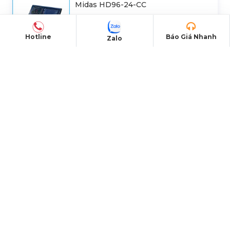
Midas HD96-24-CC
Hotline
Báo Giá Nhanh
Zalo
Loa Promax Array D-11A (Active
3Way)
ĐỊA CHỈ VĂN PHÒNG
Trụ sở Hà Nội:
229, Đ. Vân Trì, Xã Phúc Thịnh, Hà
Nội
Văn phòng TP. HCM:
184/20A Lê Đình Cẩn, Khu