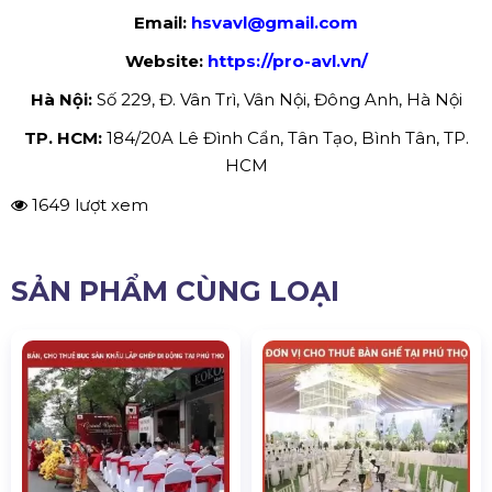
Email:
hsvavl@gmail.com
Website:
https://pro-avl.vn/
Hà Nội:
Số 229, Đ. Vân Trì, Vân Nội, Đông Anh, Hà Nội
TP. HCM:
184/20A Lê Đình Cẩn, Tân Tạo, Bình Tân, TP.
HCM
1649 lượt xem
SẢN PHẨM CÙNG LOẠI