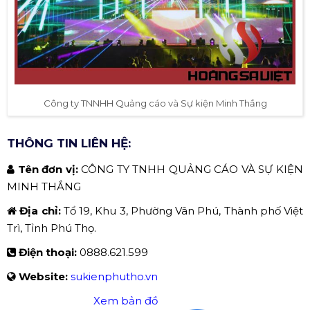
Công ty TNNHH Quảng cáo và Sự kiện Minh Thắng
THÔNG TIN LIÊN HỆ:
Tên đơn vị:
CÔNG TY TNHH QUẢNG CÁO VÀ SỰ KIỆN
MINH THẮNG
Địa chỉ:
Tổ 19, Khu 3, Phường Vân Phú, Thành phố Việt
Trì, Tỉnh Phú Thọ.
Điện thoại:
0888.621.599
Website:
sukienphutho.vn
Xem bản đồ