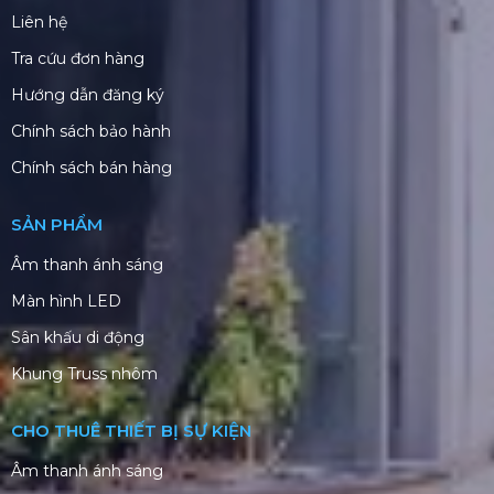
Liên hệ
Tra cứu đơn hàng
Hướng dẫn đăng ký
Chính sách bảo hành
Chính sách bán hàng
SẢN PHẨM
Âm thanh ánh sáng
Màn hình LED
Sân khấu di động
Khung Truss nhôm
CHO THUÊ THIẾT BỊ SỰ KIỆN
Âm thanh ánh sáng