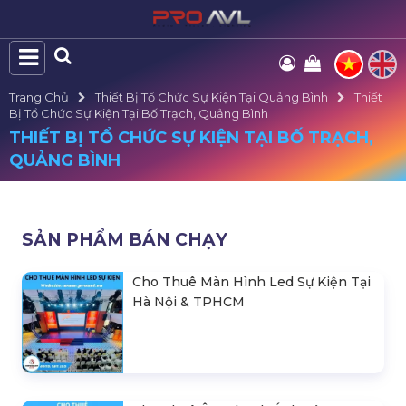
Trang Chủ
Thiết Bị Tổ Chức Sự Kiện Tại Quảng Bình
Thiết
Bị Tổ Chức Sự Kiện Tại Bố Trạch, Quảng Bình
THIẾT BỊ TỔ CHỨC SỰ KIỆN TẠI BỐ TRẠCH,
QUẢNG BÌNH
SẢN PHẨM BÁN CHẠY
Cho Thuê Màn Hình Led Sự Kiện Tại
Hà Nội & TPHCM