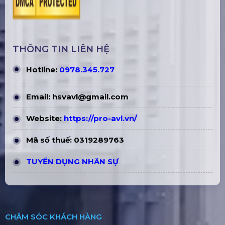
THÔNG TIN LIÊN HỆ
Hotline:
0978.345.727
Email:
hsvavl@gmail.com
Website:
https://pro-avl.vn/
Mã số thuế: 0319289763
TUYỂN DỤNG NHÂN SỰ
CHĂM SÓC KHÁCH HÀNG