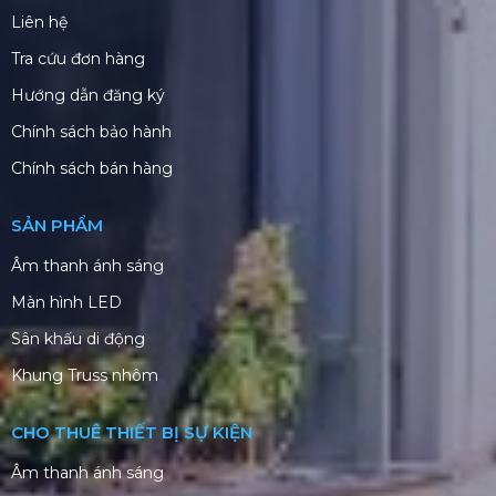
Liên hệ
Tra cứu đơn hàng
Hướng dẫn đăng ký
Chính sách bảo hành
Chính sách bán hàng
SẢN PHẨM
Âm thanh ánh sáng
Màn hình LED
Sân khấu di động
Khung Truss nhôm
CHO THUÊ THIẾT BỊ SỰ KIỆN
Âm thanh ánh sáng