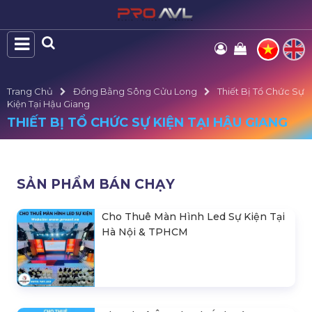
Trang Chủ
Đồng Bằng Sông Cửu Long
Thiết Bị Tổ Chức Sự
Kiện Tại Hậu Giang
THIẾT BỊ TỔ CHỨC SỰ KIỆN TẠI HẬU GIANG
SẢN PHẨM BÁN CHẠY
Cho Thuê Màn Hình Led Sự Kiện Tại
Hà Nội & TPHCM