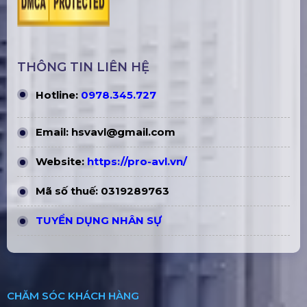
THÔNG TIN LIÊN HỆ
Hotline:
0978.345.727
Email:
hsvavl@gmail.com
Website:
https://pro-avl.vn/
Mã số thuế: 0319289763
TUYỂN DỤNG NHÂN SỰ
CHĂM SÓC KHÁCH HÀNG