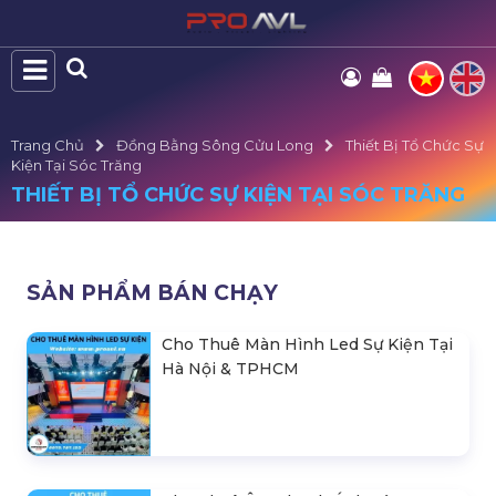
Trang Chủ
Đồng Bằng Sông Cửu Long
Thiết Bị Tổ Chức Sự
Kiện Tại Sóc Trăng
THIẾT BỊ TỔ CHỨC SỰ KIỆN TẠI SÓC TRĂNG
SẢN PHẨM BÁN CHẠY
Cho Thuê Màn Hình Led Sự Kiện Tại
Hà Nội & TPHCM