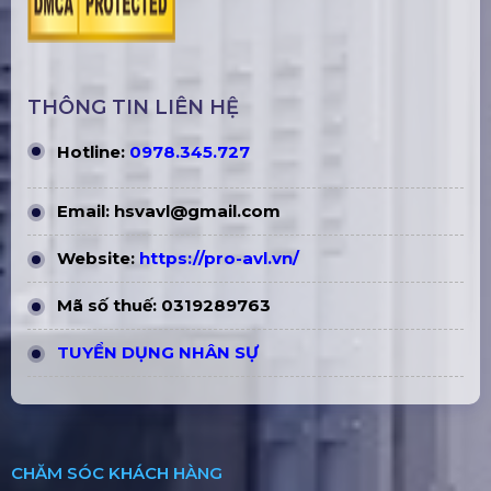
THÔNG TIN LIÊN HỆ
Hotline:
0978.345.727
Email:
hsvavl@gmail.com
Website:
https://pro-avl.vn/
Mã số thuế: 0319289763
TUYỂN DỤNG NHÂN SỰ
CHĂM SÓC KHÁCH HÀNG