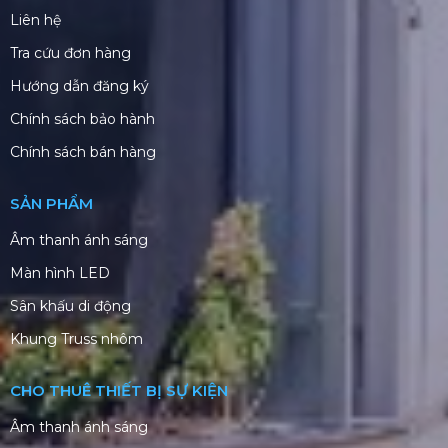
Liên hệ
Tra cứu đơn hàng
Hướng dẫn đăng ký
Chính sách bảo hành
Chính sách bán hàng
SẢN PHẨM
Âm thanh ánh sáng
Màn hình LED
Sân khấu di động
Khung Truss nhôm
CHO THUÊ THIẾT BỊ SỰ KIỆN
Âm thanh ánh sáng