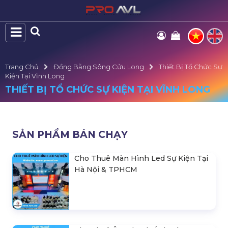
Trang Chủ
Đồng Bằng Sông Cửu Long
Thiết Bị Tổ Chức Sự
Kiện Tại Vĩnh Long
THIẾT BỊ TỔ CHỨC SỰ KIỆN TẠI VĨNH LONG
SẢN PHẨM BÁN CHẠY
Cho Thuê Màn Hình Led Sự Kiện Tại
Hà Nội & TPHCM