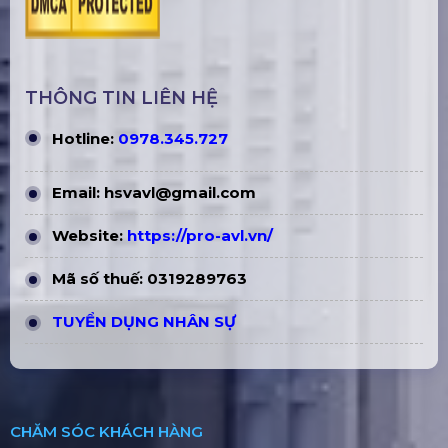
THÔNG TIN LIÊN HỆ
Hotline:
0978.345.727
Email:
hsvavl@gmail.com
Website:
https://pro-avl.vn/
Mã số thuế: 0319289763
TUYỂN DỤNG NHÂN SỰ
CHĂM SÓC KHÁCH HÀNG