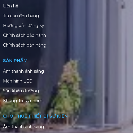
Liên hệ
Tra cứu đơn hàng
Hướng dẫn đăng ký
Chính sách bảo hành
Chính sách bán hàng
SẢN PHẨM
Âm thanh ánh sáng
Màn hình LED
Sân khấu di động
Khung Truss nhôm
CHO THUÊ THIẾT BỊ SỰ KIỆN
Âm thanh ánh sáng