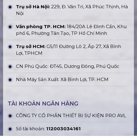
Midas HD96-24-CC
Loa Promax Array D-11A (Active
3Way)
ĐỊA CHỈ VĂN PHÒNG
Trụ sở Hà Nội:
229, Đ. Vân Trì, Xã Phúc Thịnh, Hà
Nội