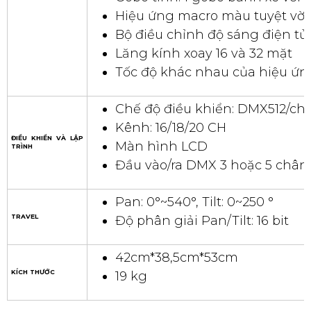
Hiệu ứng macro màu tuyệt vời
Bộ điều chỉnh độ sáng điện tử
Lăng kính xoay 16 và 32 mặt
Tốc độ khác nhau của hiệu ứ
Chế độ điều khiển: DMX512/ch
Kênh: 16/18/20 CH
ĐIỀU KHIỂN VÀ LẬP
Màn hình LCD
TRÌNH
Đầu vào/ra DMX 3 hoặc 5 chân
Pan: 0°~540°, Tilt: 0~250 °
TRAVEL
Độ phân giải Pan/Tilt: 16 bit
42cm*38,5cm*53cm
KÍCH THƯỚC
19 kg