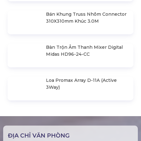
Bục Sân Khấu Kính Cường Lực Mica
Trong Suốt
Thi Công, Lắp Đặt Sân Khấu Hội
Trường Giá Rẻ Tại Hà Nội
Bán Khung Truss Nhôm Connector
310X310mm Khúc 3.0M
Bàn Trộn Âm Thanh Mixer Digital