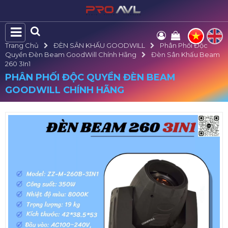
Trang Chủ
ĐÈN SÂN KHẤU GOODWILL
Phân Phối Độc
Quyền Đèn Beam GoodWill Chính Hãng
Đèn Sân Khấu Beam
260 3In1
PHÂN PHỐI ĐỘC QUYỀN ĐÈN BEAM
GOODWILL CHÍNH HÃNG