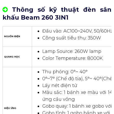
Thông số kỹ thuật đèn sân
khấu Beam 260 3IN1
Đầu vào: AC100~240V, 50/60Hz
NGUỒN ĐIỆN
Công suất tiêu thụ: 350W
Lamp Source: 260W lamp
QUANG HỌC
Color Temperature: 8000K
Thu phóng: 0°~ 40°
0°~7° (Chế độ tia), 5°~ 40°(Chế
Lấy nét điện tử
Màu sắc: 1 bánh xe màu với 14
ứng cầu vồng
Gobo quay: 1 bánh xe gobo với
HIỆU ỨNG
Gobo tĩnh: 1 gobo bánh xe với 