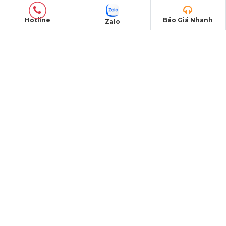
Văn phòng TP. HCM:
184/20A Lê Đình Cẩn, Khu
phố 6, Phường Tân Tạo, TP Hồ Chí Minh
Hotline
Báo Giá Nhanh
Zalo
Trụ sở HCM:
G5/11 Đường Lô 2, Ấp 27, Xã Bình
Lợi, TPHCM
CN Phú Quốc: ĐT45, Dương Đông, Phú Quốc
Nhà Máy Sản Xuất: Xã Bình Lợi, TP. HCM
TÀI KHOẢN NGÂN HÀNG
CÔNG TY CỔ PHẦN THIẾT BỊ SỰ KIỆN PRO AVL
Số tài khoản:
112003034161
Ngân hàng: Vietinbank
Chi nhánh: Chợ Lớn - PGD BÌNH TÂN