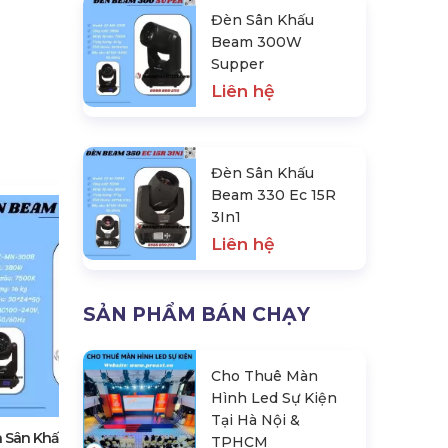
Đèn Sân Khấu
Beam 300W
Supper
Liên hệ
Đèn Sân Khấu
Beam 330 Ec 15R
3In1
Liên hệ
SẢN PHẨM BÁN CHẠY
Đèn Sân Khấu Beam 330 Ec 15R
Cho Thuê Màn
3In1
Hình Led Sự Kiện
Liên hệ
Tại Hà Nội &
 Sân Khấu Beam 300W
TPHCM