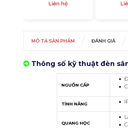
Liên hệ
Li
MÔ TẢ SẢN PHẨM
ĐÁNH GIÁ
Thông số kỹ thuật đèn sâ
Đ
NGUỒN CẤP
C
I
TÍNH NĂNG
L
QUANG HỌC
C