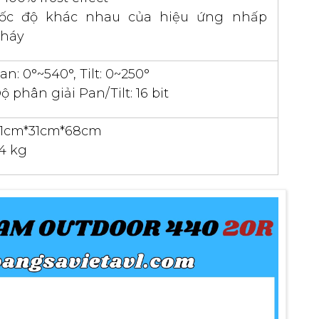
ốc độ khác nhau của hiệu ứng nhấp
háy
an: 0°~540°, Tilt: 0~250°
ộ phân giải Pan/Tilt: 16 bit
1cm*31cm*68cm
4 kg