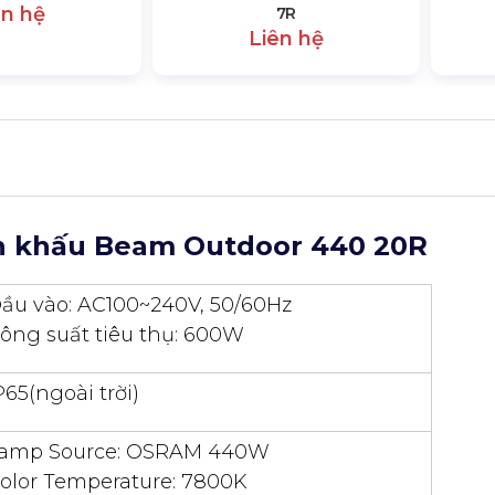
ên hệ
7R
Liên hệ
n khấu Beam Outdoor 440 20R
ầu vào: AC100~240V, 50/60Hz
ông suất tiêu thụ: 600W
P65(ngoài trời)
amp Source: OSRAM 440W
olor Temperature: 7800K