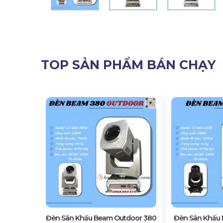
TOP SẢN PHẨM BÁN CHẠY
 17R IP20
Đèn Sân Khấu Beam Outdoor 380
Đèn Sân Khấu 