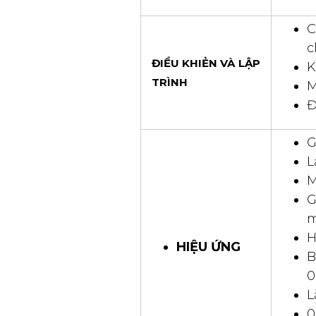
C
c
ĐIỀU KHIẺN VÀ LẬP
K
TRÌNH
M
Đ
G
L
M
G
H
HIỆU ỨNG
B
0
L
0