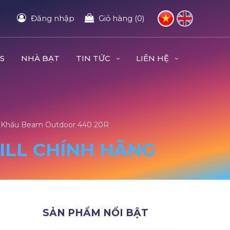
Đăng nhập
Giỏ hàng (0)
S
NHÀ BẠT
TIN TỨC
LIÊN HỆ
 Khấu Beam Outdoor 440 20R
LL CHÍNH HÃNG
SẢN PHẨM NỔI BẬT