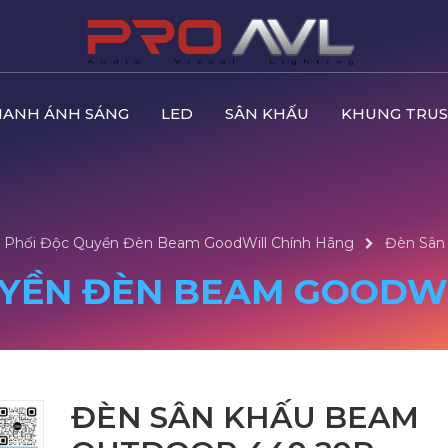
HANH ÁNH SÁNG
LED
SÂN KHẤU
KHUNG TRUS
 Phối Độc Quyền Đèn Beam GoodWill Chính Hãng
Đèn Sân
YỀN ĐÈN BEAM GOODWI
ĐÈN SÂN KHẤU BEAM