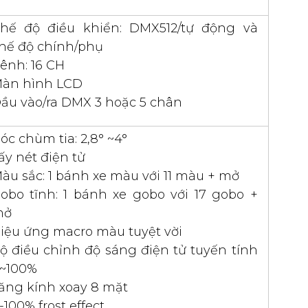
hế độ điều khiển: DMX512/tự động và
hế độ chính/phụ
ênh: 16 CH
àn hình LCD
ầu vào/ra DMX 3 hoặc 5 chân
óc chùm tia: 2,8° ~4°
ấy nét điện tử
àu sắc: 1 bánh xe màu với 11 màu + mở
obo tĩnh: 1 bánh xe gobo với 17 gobo +
mở
iệu ứng macro màu tuyệt vời
ộ điều chỉnh độ sáng điện tử tuyến tính
~100%
ăng kính xoay 8 mặt
-100% frost effect