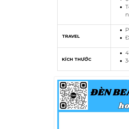
T
n
P
TRAVEL
Đ
4
KÍCH THƯỚC
3