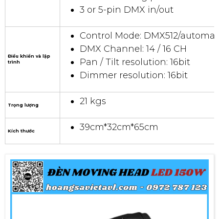
3 or 5-pin DMX in/out
Control Mode: DMX512/automat
DMX Channel: 14 / 16 CH
Điều khiển và lập
Pan / Tilt resolution: 16bit
trình
Dimmer resolution: 16bit
21 kgs
Trọng lượng
39cm*32cm*65cm
Kích thước