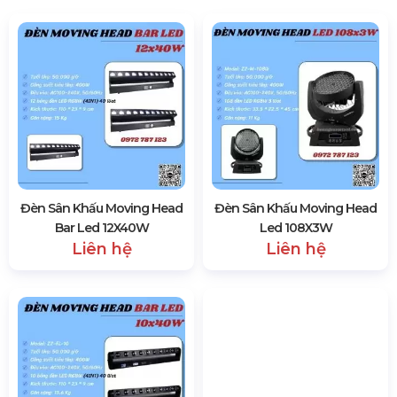
Đèn sân khấu Moving Head LED 150W
1297 lượt xem
SẢN PHẨM CÙNG LOẠI