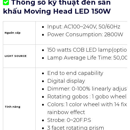
Thông số kỹ thuật đèn sân
khấu Moving Head LED 150W
Input: AC100~240V, 50/60Hz
Nguồn cấp
Power Consumption: 2800W
150 watts COB LED lamp(option
LIGHT SOURCE
Lamp Average Life Time: 50,00
End to end capability
Digital display
Dimmer: 0-100% linearly adjust
Rotating gobos : 1 gobo wheel
Colors: 1 color wheel with 14 fi
Tính năng
rainbow effect
Strobe: 0~20F.P.S
3 facet rotating prism