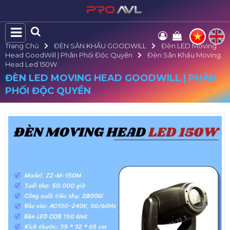
Trang Chủ
ĐÈN SÂN KHẤU GOODWILL
Đèn LED Moving
Head GoodWill | Phân Phối Độc Quyền
Đèn Sân Khấu Moving
Head Led 150W
ĐÈN LED MOVING HEAD GOODWILL | PHÂN
PHỐI ĐỘC QUYỀN