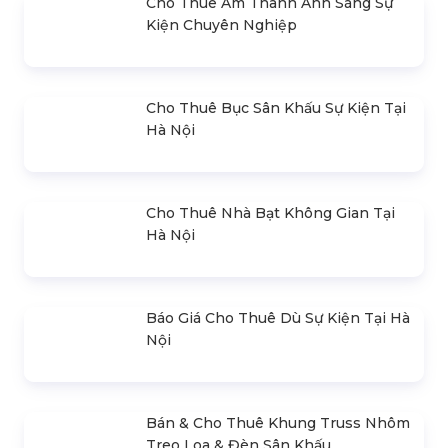
Đèn Sân Khấu Moving Head Led
12X12W - 4In1
Liên hệ
SẢN PHẨM BÁN CHẠY
Cho Thuê Màn Hình Led Sự Kiện Tại
Hà Nội & TPHCM
Cho Thuê Âm Thanh Ánh Sáng Sự
Kiện Chuyên Nghiệp