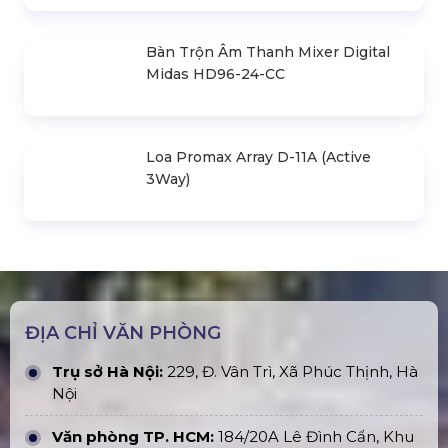
Bán & Cho Thuê Khung Truss Nhôm
Treo Loa & Đèn Sân Khấu
Thi Công & Lắp Đặt Màn Hình LED
Ngoài Trời
Bục Sân Khấu Kính Cường Lực Mica
Trong Suốt