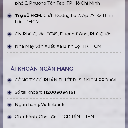
Thi Công, Lắp Đặt Sân Khấu Hội
Trường Giá Rẻ Tại Hà Nội
Bán Khung Truss Nhôm Connector
310X310mm Khúc 3.0M
Bàn Trộn Âm Thanh Mixer Digital
Midas HD96-24-CC