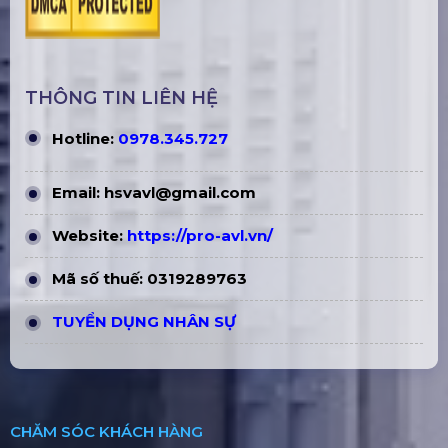
THÔNG TIN LIÊN HỆ
Hotline:
0978.345.727
Email:
hsvavl@gmail.com
Website:
https://pro-avl.vn/
Mã số thuế: 0319289763
TUYỂN DỤNG NHÂN SỰ
CHĂM SÓC KHÁCH HÀNG