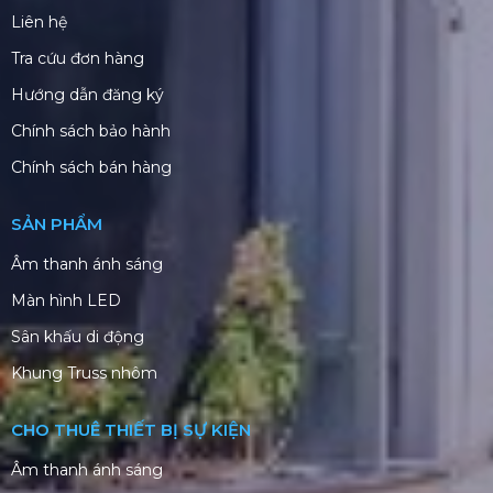
Liên hệ
Tra cứu đơn hàng
Hướng dẫn đăng ký
Chính sách bảo hành
Chính sách bán hàng
SẢN PHẨM
Âm thanh ánh sáng
Màn hình LED
Sân khấu di động
Khung Truss nhôm
CHO THUÊ THIẾT BỊ SỰ KIỆN
Âm thanh ánh sáng