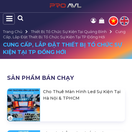
Trang Chủ
Thiết Bị Tổ Chức Sự Kiện Tại Quảng Bình
Cung
Cấp, Lắp Đặt Thiết Bị Tổ Chức Sự Kiện Tại TP Đồng Hới
CUNG CẤP, LẮP ĐẶT THIẾT BỊ TỔ CHỨC SỰ
KIỆN TẠI TP ĐỒNG HỚI
SẢN PHẨM BÁN CHẠY
Cho Thuê Màn Hình Led Sự Kiện Tại
Hà Nội & TPHCM