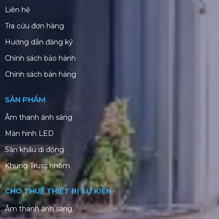
Liên hệ
Tra cứu đơn hàng
Hướng dẫn đăng ký
Chính sách bảo hành
Chính sách bán hàng
SẢN PHẨM
Âm thanh ánh sáng
Màn hình LED
Sân khấu di động
Khung Truss nhôm
CHO THUÊ THIẾT BỊ SỰ KIỆN
Âm thanh ánh sáng