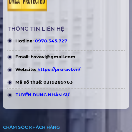
THÔNG TIN LIÊN HỆ
Hotline:
0978.345.727
Email:
hsvavl@gmail.com
Website:
https://pro-avl.vn/
Mã số thuế: 0319289763
TUYỂN DỤNG NHÂN SỰ
CHĂM SÓC KHÁCH HÀNG