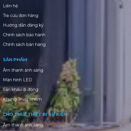
Liên hệ
Tra cứu đơn hàng
Hướng dẫn đăng ký
Chính sách bảo hành
Chính sách bán hàng
SẢN PHẨM
Âm thanh ánh sáng
Màn hình LED
Sân khấu di động
Khung Truss nhôm
CHO THUÊ THIẾT BỊ SỰ KIỆN
Âm thanh ánh sáng