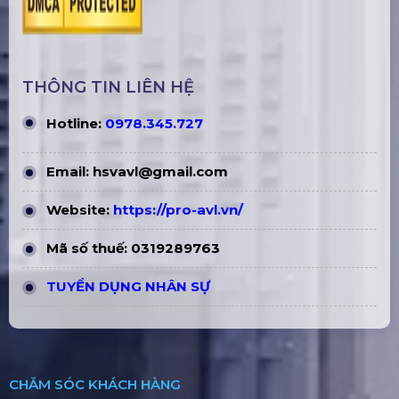
THÔNG TIN LIÊN HỆ
Hotline:
0978.345.727
Email:
hsvavl@gmail.com
Website:
https://pro-avl.vn/
Mã số thuế: 0319289763
TUYỂN DỤNG NHÂN SỰ
CHĂM SÓC KHÁCH HÀNG