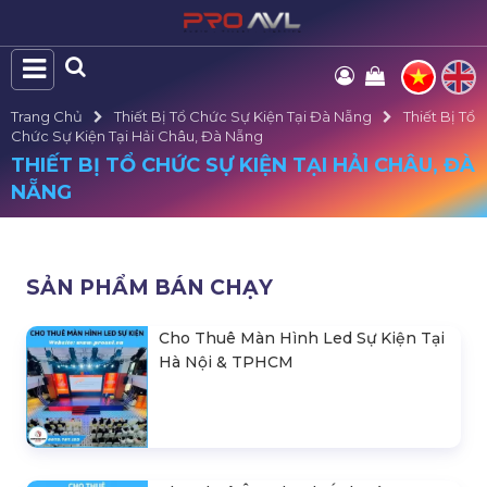
Trang Chủ
Thiết Bị Tổ Chức Sự Kiện Tại Đà Nẵng
Thiết Bị Tổ
Chức Sự Kiện Tại Hải Châu, Đà Nẵng
THIẾT BỊ TỔ CHỨC SỰ KIỆN TẠI HẢI CHÂU, ĐÀ
NẴNG
SẢN PHẨM BÁN CHẠY
Cho Thuê Màn Hình Led Sự Kiện Tại
Hà Nội & TPHCM