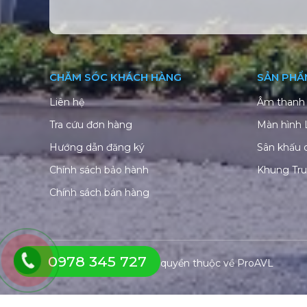
CHĂM SÓC KHÁCH HÀNG
SẢN PHẨ
Liên hệ
Âm thanh 
Tra cứu đơn hàng
Màn hình
Hướng dẫn đăng ký
Sân khấu 
Chính sách bảo hành
Khung Tr
Chính sách bán hàng
0978 345 727
© Copyright 2026. Bản quyền thuộc về
ProAVL