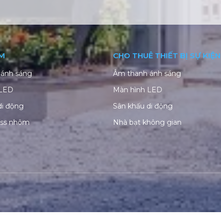
M
CHO THUÊ THIẾT BỊ SỰ KIỆN
ánh sáng
Âm thanh ánh sáng
 LED
Màn hình LED
di động
Sân khấu di động
uss nhôm
Nhà bạt không gian