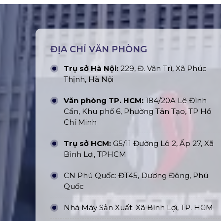
ĐỊA CHỈ VĂN PHÒNG
Trụ sở Hà Nội:
229, Đ. Vân Trì, Xã Phúc
Thịnh, Hà Nội
Văn phòng TP. HCM:
184/20A Lê Đình
Cẩn, Khu phố 6, Phường Tân Tạo, TP Hồ
Chí Minh
Trụ sở HCM:
G5/11 Đường Lô 2, Ấp 27, Xã
Bình Lợi, TPHCM
CN Phú Quốc: ĐT45, Dương Đông, Phú
Quốc
Nhà Máy Sản Xuất: Xã Bình Lợi, TP. HCM