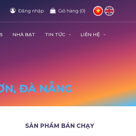
Đăng nhập
Giỏ hàng (0)
S
NHÀ BẠT
TIN TỨC
LIÊN HỆ
SƠN, ĐÀ NẴNG
SẢN PHẨM BÁN CHẠY