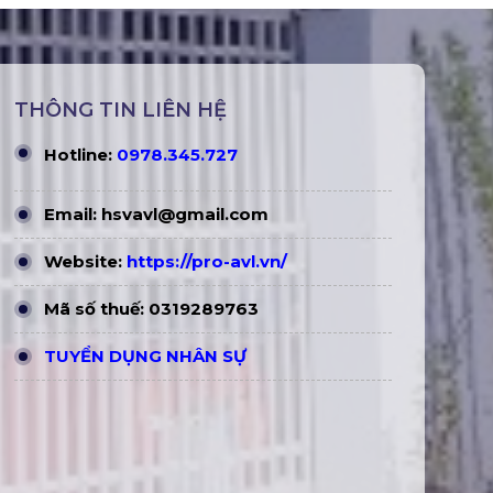
THÔNG TIN LIÊN HỆ
Hotline:
0978.345.727
Email:
hsvavl@gmail.com
Website:
https://pro-avl.vn/
Mã số thuế: 0319289763
TUYỂN DỤNG NHÂN SỰ