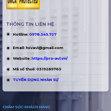
THÔNG TIN LIÊN HỆ
Hotline:
0978.345.727
Email:
hsvavl@gmail.com
Website:
https://pro-avl.vn/
Mã số thuế: 0319289763
TUYỂN DỤNG NHÂN SỰ
CHĂM SÓC KHÁCH HÀNG