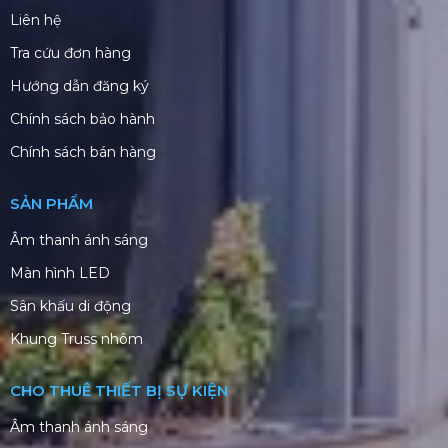
Liên hệ
Tra cứu đơn hàng
Hướng dẫn đăng ký
Chính sách bảo hành
Chính sách bán hàng
SẢN PHẨM
Âm thanh ánh sáng
Màn hình LED
Sân khấu di động
Khung Truss nhôm
CHO THUÊ THIẾT BỊ SỰ KIỆN
Âm thanh ánh sáng