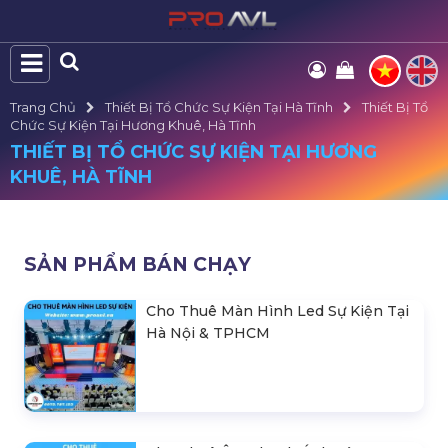
Trang Chủ
Thiết Bị Tổ Chức Sự Kiện Tại Hà Tĩnh
Thiết Bị Tổ
Chức Sự Kiện Tại Hương Khuê, Hà Tĩnh
THIẾT BỊ TỔ CHỨC SỰ KIỆN TẠI HƯƠNG
KHUÊ, HÀ TĨNH
SẢN PHẨM BÁN CHẠY
Cho Thuê Màn Hình Led Sự Kiện Tại
Hà Nội & TPHCM