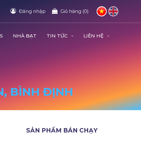
Đăng nhập
Giỏ hàng (0)
S
NHÀ BẠT
TIN TỨC
LIÊN HỆ
N, BÌNH ĐỊNH
SẢN PHẨM BÁN CHẠY