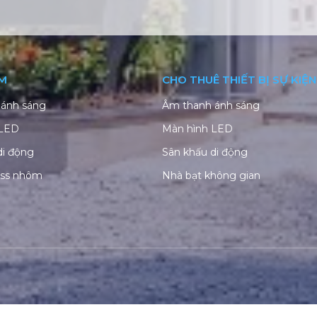
M
CHO THUÊ THIẾT BỊ SỰ KIỆN
ánh sáng
Âm thanh ánh sáng
 LED
Màn hình LED
di động
Sân khấu di động
uss nhôm
Nhà bạt không gian