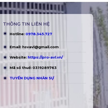
THÔNG TIN LIÊN HỆ
Hotline:
0978.345.727
Email:
hsvavl@gmail.com
Website:
https://pro-avl.vn/
Mã số thuế: 0319289763
TUYỂN DỤNG NHÂN SỰ