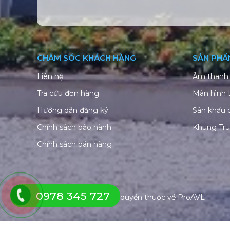
CHĂM SÓC KHÁCH HÀNG
SẢN PHẨ
Liên hệ
Âm thanh 
Tra cứu đơn hàng
Màn hình
Hướng dẫn đăng ký
Sân khấu 
Chính sách bảo hành
Khung Tr
Chính sách bán hàng
0978 345 727
© Copyright 2026. Bản quyền thuộc về
ProAVL