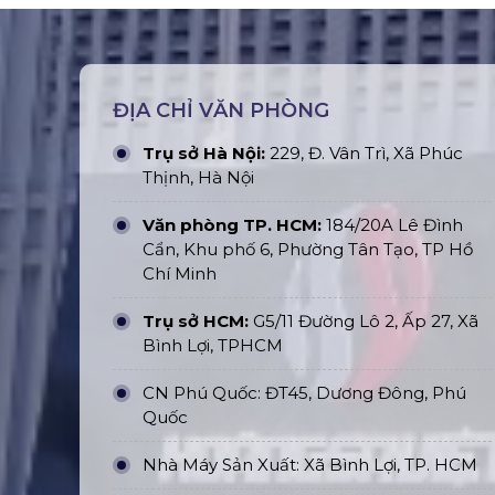
ĐỊA CHỈ VĂN PHÒNG
Trụ sở Hà Nội:
229, Đ. Vân Trì, Xã Phúc
Thịnh, Hà Nội
Văn phòng TP. HCM:
184/20A Lê Đình
Cẩn, Khu phố 6, Phường Tân Tạo, TP Hồ
Chí Minh
Trụ sở HCM:
G5/11 Đường Lô 2, Ấp 27, Xã
Bình Lợi, TPHCM
CN Phú Quốc: ĐT45, Dương Đông, Phú
Quốc
Nhà Máy Sản Xuất: Xã Bình Lợi, TP. HCM