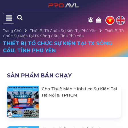
Trang Chủ
Thiết Bị Tổ Chức Sự Kiện Tại Phú Yên
Thiết Bị Tổ
Chức Sự Kiện Tại TX Sông Cầu, Tỉnh Phú Yên
THIẾT BỊ TỔ CHỨC SỰ KIỆN TẠI TX SÔNG
CẦU, TỈNH PHÚ YÊN
SẢN PHẨM BÁN CHẠY
Cho Thuê Màn Hình Led Sự Kiện Tại
Hà Nội & TPHCM