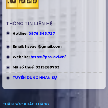
THÔNG TIN LIÊN HỆ
Hotline:
0978.345.727
Email:
hsvavl@gmail.com
Website:
https://pro-avl.vn/
Mã số thuế: 0319289763
TUYỂN DỤNG NHÂN SỰ
CHĂM SÓC KHÁCH HÀNG