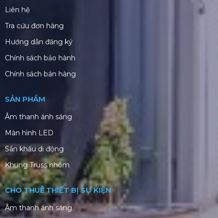
Liên hệ
Tra cứu đơn hàng
Hướng dẫn đăng ký
Chính sách bảo hành
Chính sách bán hàng
SẢN PHẨM
Âm thanh ánh sáng
Màn hình LED
Sân khấu di động
Khung Truss nhôm
CHO THUÊ THIẾT BỊ SỰ KIỆN
Âm thanh ánh sáng