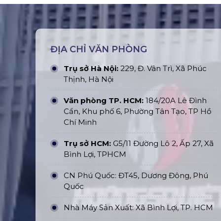
ĐỊA CHỈ VĂN PHÒNG
Trụ sở Hà Nội:
229, Đ. Vân Trì, Xã Phúc
Thịnh, Hà Nội
Văn phòng TP. HCM:
184/20A Lê Đình
Cẩn, Khu phố 6, Phường Tân Tạo, TP Hồ
Chí Minh
Trụ sở HCM:
G5/11 Đường Lô 2, Ấp 27, Xã
Bình Lợi, TPHCM
CN Phú Quốc: ĐT45, Dương Đông, Phú
Quốc
Nhà Máy Sản Xuất: Xã Bình Lợi, TP. HCM