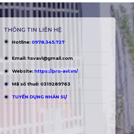
THÔNG TIN LIÊN HỆ
Hotline:
0978.345.727
Email:
hsvavl@gmail.com
Website:
https://pro-avl.vn/
Mã số thuế: 0319289763
TUYỂN DỤNG NHÂN SỰ