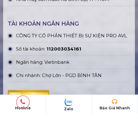
TÀI KHOẢN NGÂN HÀNG
CÔNG TY CỔ PHẦN THIẾT BỊ SỰ KIỆN PRO AVL
Số tài khoản:
112003034161
Ngân hàng: Vietinbank
Chi nhánh: Chợ Lớn - PGD BÌNH TÂN
Hotline
Báo Giá Nhanh
Zalo
THÔNG TIN LIÊN HỆ