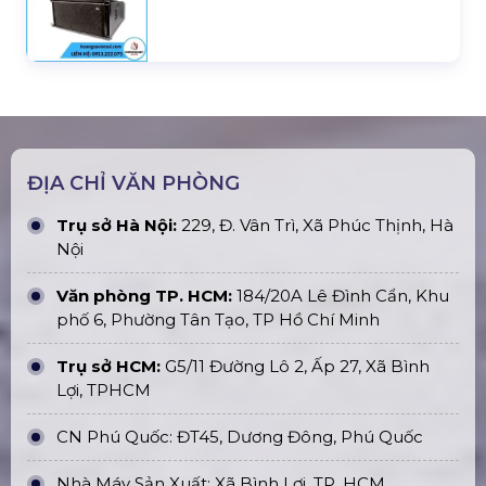
ĐỊA CHỈ VĂN PHÒNG
Trụ sở Hà Nội:
229, Đ. Vân Trì, Xã Phúc Thịnh, Hà
Nội
Văn phòng TP. HCM:
184/20A Lê Đình Cẩn, Khu
phố 6, Phường Tân Tạo, TP Hồ Chí Minh
Trụ sở HCM:
G5/11 Đường Lô 2, Ấp 27, Xã Bình
Lợi, TPHCM
CN Phú Quốc: ĐT45, Dương Đông, Phú Quốc
Nhà Máy Sản Xuất: Xã Bình Lợi, TP. HCM