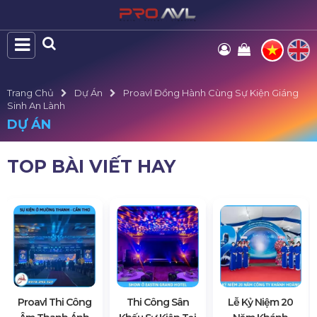
Trang Chủ
Dự Án
Proavl Đồng Hành Cùng Sự Kiện Giáng
Sinh An Lành
DỰ ÁN
TOP BÀI VIẾT HAY
Proavl Thi Công
Thi Công Sân
Lễ Kỷ Niệm 20