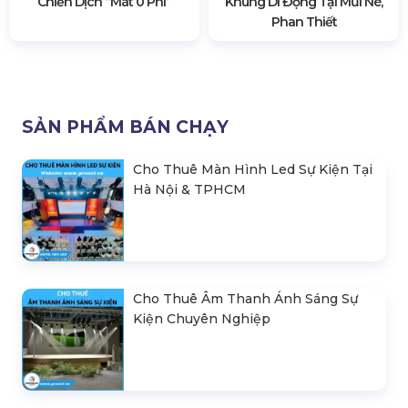
Chiến Dịch “Mát 0 Phí”
Khung Di Động Tại Mũi Né,
Phan Thiết
SẢN PHẨM BÁN CHẠY
Cho Thuê Màn Hình Led Sự Kiện Tại
Hà Nội & TPHCM
Cho Thuê Âm Thanh Ánh Sáng Sự
Kiện Chuyên Nghiệp