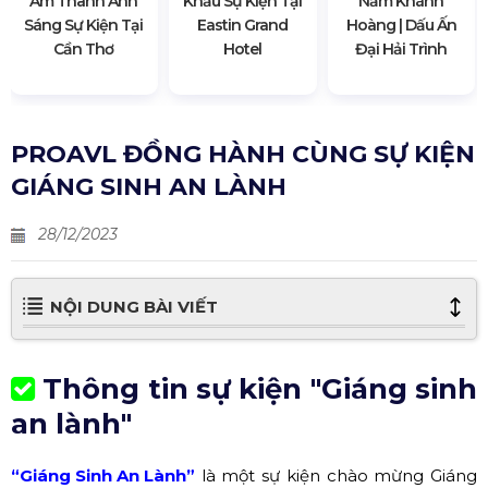
Âm Thanh Ánh
Khấu Sự Kiện Tại
Năm Khánh
Sáng Sự Kiện Tại
Eastin Grand
Hoàng | Dấu Ấn
Cần Thơ
Hotel
Đại Hải Trình
PROAVL ĐỒNG HÀNH CÙNG SỰ KIỆN
GIÁNG SINH AN LÀNH
28/12/2023
NỘI DUNG BÀI VIẾT
Thông tin sự kiện "Giáng sinh
an lành"
“Giáng Sinh An Lành”
là một sự kiện chào mừng Giáng