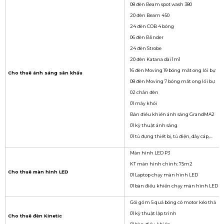
08 đèn Beam spot wash 380
20 đèn Beam 450
24 đèn COB 4 bóng
06 đèn Blinder
24 đèn Strobe
20 đèn Katana dài 1m1
16 đèn Moving 19 bóng mắt ong lồi bự
Cho thuê ánh sáng sân khấu
08 đèn Moving 7 bóng mắt ong lồi bự
02 chân đèn
01 máy khói
Bàn điều khiển ánh sáng GrandMA2
01 kỹ thuật ánh sáng
01 tủ đựng thiết bị, tủ điện, dây cáp,...
Màn hình LED P3
KT màn hình chính: 75m2
Cho thuê màn hình LED
01 Laptop chạy màn hình LED
01 bàn điều khiển chạy màn hình LED
Gói gồm 5 quả bóng có motor kéo thả
01 kỹ thuật lập trình
Cho thuê đèn Kinetic