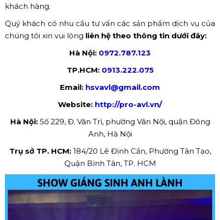
khách hàng.
Quý khách có nhu cầu tư vấn các sản phẩm dịch vụ của
chúng tôi xin vui lòng
liên hệ theo thông tin dưới đây:
Hà Nội:
0972.787.123
TP.HCM:
0913.222.075
Email:
hsvavl@gmail.com
Website:
http://pro-avl.vn/
Hà Nội:
Số 229, Đ. Vân Trì, phường Vân Nội, quận Đông
Anh, Hà Nội
Trụ sở TP. HCM:
184/20 Lê Đình Cẩn, Phường Tân Tạo,
Quận Bình Tân, TP. HCM