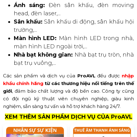
Ánh sáng:
Đèn sân khấu, đèn moving
head, đèn laser,...
Sân khấu:
Sân khấu di động, sân khấu hội
trường,...
Màn hình LED:
Màn hình LED trong nhà,
màn hình LED ngoài trời,...
Nhà bạt không gian:
Nhà bạt trụ tròn, nhà
bạt trụ vuông,...
Các sản phẩm và dịch vụ của
ProAVL
đều được
nhập
khẩu chính hãng
từ các thương hiệu nổi tiếng trên thế
giới
, đảm bảo chất lượng và độ bền cao. Công ty cũng
có đội ngũ kỹ thuật viên chuyên nghiệp, giàu kinh
nghiệm, sẵn sàng tư vấn và hỗ trợ khách hàng 24/7.
XEM THÊM SẢN PHẨM DỊCH VỤ CỦA ProAVL