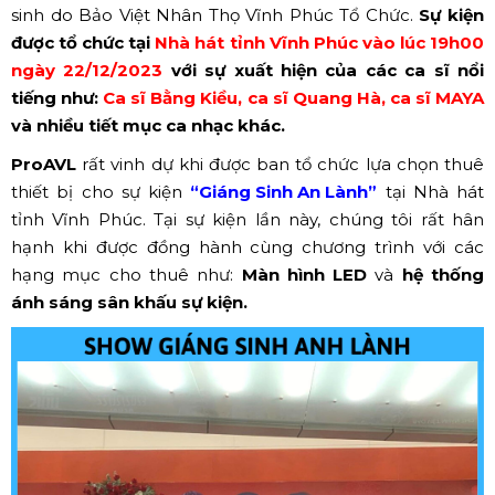
sinh do Bảo Việt Nhân Thọ Vĩnh Phúc Tổ Chức.
Sự kiện
được tổ chức tại
Nhà hát tỉnh Vĩnh Phúc vào lúc 19h00
ngày 22/12/2023
với sự xuất hiện của các ca sĩ nổi
tiếng như:
Ca sĩ Bằng Kiều, ca sĩ Quang Hà, ca sĩ MAYA
và nhiều tiết mục ca nhạc khác.
ProAVL
rất vinh dự khi được ban tổ chức lựa chọn thuê
thiết bị cho sự kiện
“Giáng Sinh An Lành”
tại Nhà hát
tỉnh Vĩnh Phúc. Tại sự kiện lần này, chúng tôi rất hân
hạnh khi được đồng hành cùng chương trình với các
hạng mục cho thuê như:
Màn hình LED
và
hệ thống
ánh sáng sân khấu sự kiện.