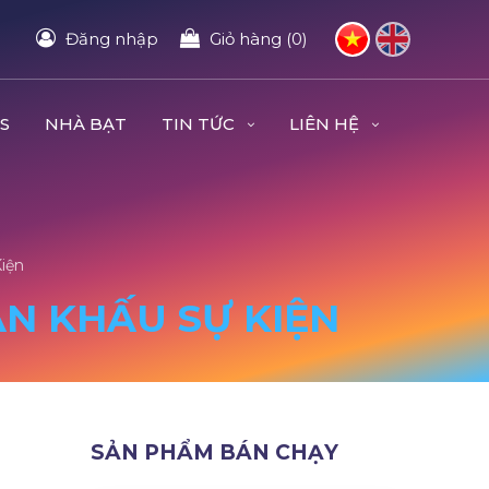
Đăng nhập
Giỏ hàng (0)
S
NHÀ BẠT
TIN TỨC
LIÊN HỆ
iện
ÂN KHẤU SỰ KIỆN
SẢN PHẨM BÁN CHẠY