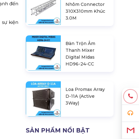
mạnh đến
Nhôm Connector
310X310mm Khúc
3.0M
 sự kiện
Bàn Trộn Âm
Thanh Mixer
Digital Midas
HD96-24-CC
Loa Promax Array
D-11A (Active
3Way)
SẢN PHẨM NỔI BẬT