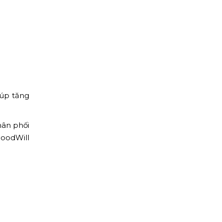
iúp tăng
hân phối
GoodWill