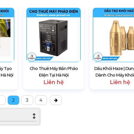
áy Tạo
Cho Thuê Máy Bắn Pháo
Dầu Khói Haze | Dun
 Hà Nội
Điện Tại Hà Nội
Dành Cho Máy Khói
Liên hệ
Liên hệ
1
2
3
4