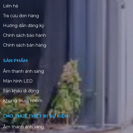
Liên hệ
Tra cứu đơn hàng
Hướng dẫn đăng ký
Chính sách bảo hành
Chính sách bán hàng
SẢN PHẨM
Âm thanh ánh sáng
Màn hình LED
Sân khấu di động
Khung Truss nhôm
CHO THUÊ THIẾT BỊ SỰ KIỆN
Âm thanh ánh sáng