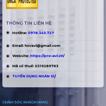
THÔNG TIN LIÊN HỆ
Hotline:
0978.345.727
Email:
hsvavl@gmail.com
Website:
https://pro-avl.vn/
Mã số thuế: 0319289763
TUYỂN DỤNG NHÂN SỰ
CHĂM SÓC KHÁCH HÀNG