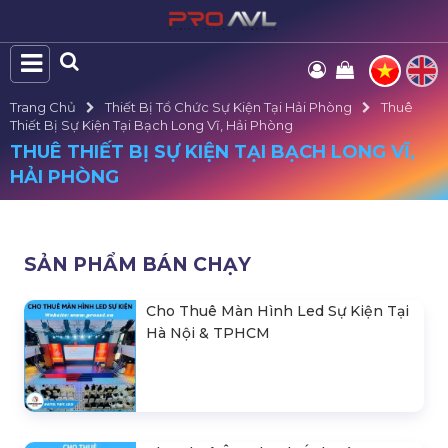
Trang Chủ
Thiết Bị Tổ Chức Sự Kiện Tại Hải Phòng
Thuê
Thiết Bị Sự Kiện Tại Bạch Long Vĩ, Hải Phòng
THUÊ THIẾT BỊ SỰ KIỆN TẠI BẠCH LONG VĨ,
HẢI PHÒNG
SẢN PHẨM BÁN CHẠY
Cho Thuê Màn Hình Led Sự Kiện Tại
Hà Nội & TPHCM