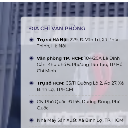
ĐỊA CHỈ VĂN PHÒNG
Trụ sở Hà Nội:
229, Đ. Vân Trì, Xã Phúc
Thịnh, Hà Nội
Văn phòng TP. HCM:
184/20A Lê Đình
Cẩn, Khu phố 6, Phường Tân Tạo, TP Hồ
Chí Minh
Trụ sở HCM:
G5/11 Đường Lô 2, Ấp 27, Xã
Bình Lợi, TPHCM
CN Phú Quốc: ĐT45, Dương Đông, Phú
Quốc
Nhà Máy Sản Xuất: Xã Bình Lợi, TP. HCM