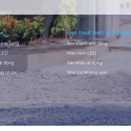
M
CHO THUÊ THIẾT BỊ SỰ KIỆN
ánh sáng
Âm thanh ánh sáng
 LED
Màn hình LED
di động
Sân khấu di động
uss nhôm
Nhà bạt không gian