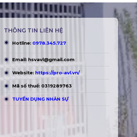
THÔNG TIN LIÊN HỆ
Hotline:
0978.345.727
Email:
hsvavl@gmail.com
Website:
https://pro-avl.vn/
Mã số thuế: 0319289763
TUYỂN DỤNG NHÂN SỰ