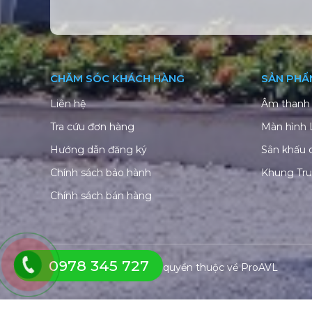
CHĂM SÓC KHÁCH HÀNG
SẢN PHẨ
Liên hệ
Âm thanh 
Tra cứu đơn hàng
Màn hình
Hướng dẫn đăng ký
Sân khấu 
Chính sách bảo hành
Khung Tr
Chính sách bán hàng
0978 345 727
© Copyright 2026. Bản quyền thuộc về
ProAVL