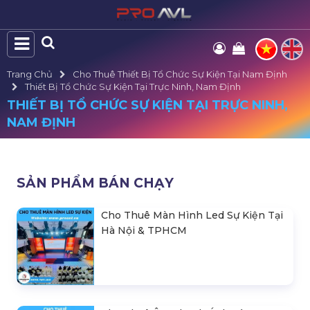
Trang Chủ
Cho Thuê Thiết Bị Tổ Chức Sự Kiện Tại Nam Định
Thiết Bị Tổ Chức Sự Kiện Tại Trực Ninh, Nam Định
THIẾT BỊ TỔ CHỨC SỰ KIỆN TẠI TRỰC NINH,
NAM ĐỊNH
SẢN PHẨM BÁN CHẠY
Cho Thuê Màn Hình Led Sự Kiện Tại
Hà Nội & TPHCM