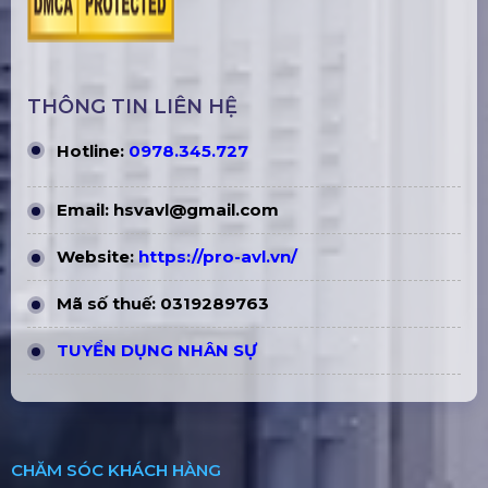
THÔNG TIN LIÊN HỆ
Hotline:
0978.345.727
Email:
hsvavl@gmail.com
Website:
https://pro-avl.vn/
Mã số thuế: 0319289763
TUYỂN DỤNG NHÂN SỰ
CHĂM SÓC KHÁCH HÀNG