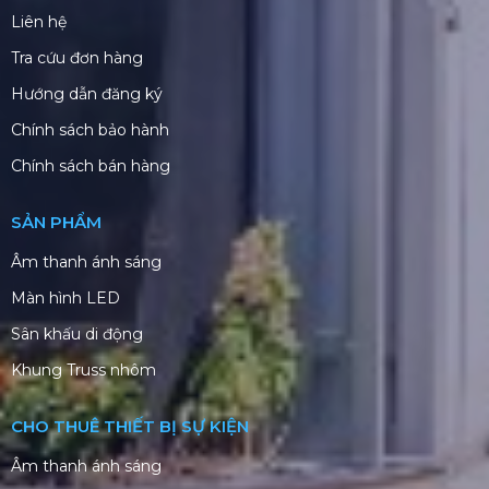
Liên hệ
Tra cứu đơn hàng
Hướng dẫn đăng ký
Chính sách bảo hành
Chính sách bán hàng
SẢN PHẨM
Âm thanh ánh sáng
Màn hình LED
Sân khấu di động
Khung Truss nhôm
CHO THUÊ THIẾT BỊ SỰ KIỆN
Âm thanh ánh sáng