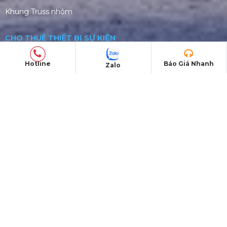
Khung Truss nhôm
CHO THUÊ THIẾT BỊ SỰ KIỆN
Âm thanh ánh sáng
Hotline
Báo Giá Nhanh
Zalo
Màn hình LED
Sân khấu di động
Nhà bạt không gian
DỰ ÁN
Dự án đã thực hiện
Dự án đang thực hiện
© Copyright 2026. Bản quyền thuộc về
ProAVL