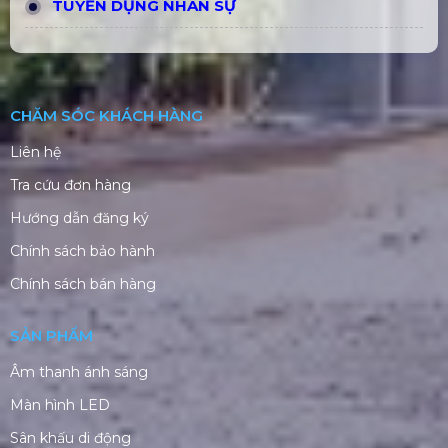
TUYỂN DỤNG NHÂN SỰ
CHĂM SÓC KHÁCH HÀNG
Liên hệ
Tra cứu đơn hàng
Hướng dẫn đăng ký
Chính sách bảo hành
Chính sách bán hàng
SẢN PHẨM
Âm thanh ánh sáng
Màn hình LED
Sân khấu di động