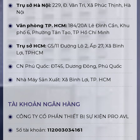
Trụ sở Hà Nội:
229, Đ. Vân Trì, Xã Phúc Thịnh, Hà
Nội
Văn phòng TP. HCM:
184/20A Lê Đình Cẩn, Khu
phố 6, Phường Tân Tạo, TP Hồ Chí Minh
Trụ sở HCM:
G5/11 Đường Lô 2, Ấp 27, Xã Bình
Lợi, TPHCM
CN Phú Quốc: ĐT45, Dương Đông, Phú Quốc
Nhà Máy Sản Xuất: Xã Bình Lợi, TP. HCM
TÀI KHOẢN NGÂN HÀNG
CÔNG TY CỔ PHẦN THIẾT BỊ SỰ KIỆN PRO AVL
Số tài khoản:
112003034161