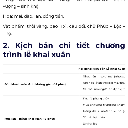
vượng – sinh khí).
Hoa: mai, đào, lan, đồng tiền.
Vật phẩm: thỏi vàng, bao lì xì, câu đối, chữ Phúc – Lộc –
Thọ.
2. Kịch bản chi tiết chương
trình lễ khai xuân
Nội dung kịch bản Lễ Khai Xuân
Nhạc nền nhẹ, vui tươi (nhạc xuâ
Nhân sự lễ tân trao lì xì may mắn
Đón khách – ổn định không gian (15 phút)
MC mời mọi người ổn định vị trí.
Ý nghĩa phong thủy
Múa lân tượng trưng cho khai vận –
Trống khai xuân đánh 3–5 hồi (kha
Có thể thực hiện:
Múa lân – trống khai xuân (10 phút)
Lân hái lộc