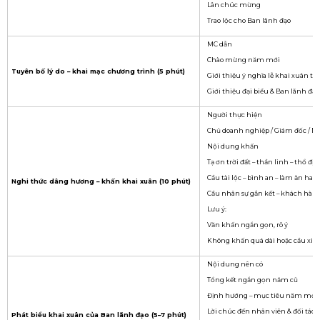
Lân chúc mừng
Trao lộc cho Ban lãnh đạo
MC dẫn
Chào mừng năm mới
Tuyên bố lý do – khai mạc chương trình (5 phút)
Giới thiệu ý nghĩa lễ khai xuân t
Giới thiệu đại biểu & Ban lãnh đạo
Người thực hiện
Chủ doanh nghiệp / Giám đốc / Ngư
Nội dung khấn
Tạ ơn trời đất – thần linh – thổ địa
Cầu tài lộc – bình an – làm ăn ha
Nghi thức dâng hương – khấn khai xuân (10 phút)
Cầu nhân sự gắn kết – khách hàng
Lưu ý:
Văn khấn ngắn gọn, rõ ý
Không khấn quá dài hoặc cầu xin 
Nội dung nên có
Tổng kết ngắn gọn năm cũ
Định hướng – mục tiêu năm mới
Lời chúc đến nhân viên & đối tác
Phát biểu khai xuân của Ban lãnh đạo (5–7 phút)