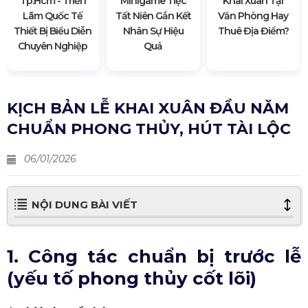
Tp.hcm - Triển
Minigame Tiệc
Khai Xuân Tại
Lãm Quốc Tế
Tất Niên Gắn Kết
Văn Phòng Hay
Thiết Bị Biểu Diễn
Nhân Sự Hiệu
Thuê Địa Điểm?
Chuyên Nghiệp
Quả
KỊCH BẢN LỄ KHAI XUÂN ĐẦU NĂM
CHUẨN PHONG THỦY, HÚT TÀI LỘC
06/01/2026
NỘI DUNG BÀI VIẾT
1. Công tác chuẩn bị trước lễ
(yếu tố phong thủy cốt lõi)