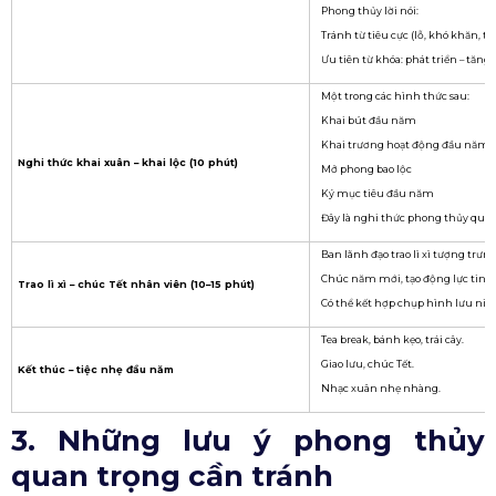
Phong thủy lời nói:
Tránh từ tiêu cực (lỗ, khó khăn, trì 
Ưu tiên từ khóa: phát triển – tăn
Một trong các hình thức sau:
Khai bút đầu năm
Khai trương hoạt động đầu năm
Nghi thức khai xuân – khai lộc (10 phút)
Mở phong bao lộc
Ký mục tiêu đầu năm
Đây là nghi thức phong thủy quan
Ban lãnh đạo trao lì xì tượng trưng
Chúc năm mới, tạo động lực tinh
Trao lì xì – chúc Tết nhân viên (10–15 phút)
Có thể kết hợp chụp hình lưu niệ
Tea break, bánh kẹo, trái cây.
Giao lưu, chúc Tết.
Kết thúc – tiệc nhẹ đầu năm
Nhạc xuân nhẹ nhàng.
3. Những lưu ý phong thủy
quan trọng cần tránh