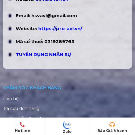
Email:
hsvavl@gmail.com
Website:
https://pro-avl.vn/
Mã số thuế: 0319289763
TUYỂN DỤNG NHÂN SỰ
CHĂM SÓC KHÁCH HÀNG
Liên hệ
Tra cứu đơn hàng
Hướng dẫn đăng ký
Chính sách bảo hành
Hotline
Báo Giá Nhanh
Zalo