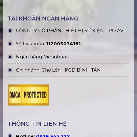
TÀI KHOẢN NGÂN HÀNG
CÔNG TY CỔ PHẦN THIẾT BỊ SỰ KIỆN PRO AVL
Số tài khoản:
112003034161
Ngân hàng: Vietinbank
Chi nhánh: Chợ Lớn - PGD BÌNH TÂN
THÔNG TIN LIÊN HỆ
Hotline:
0978.345.727