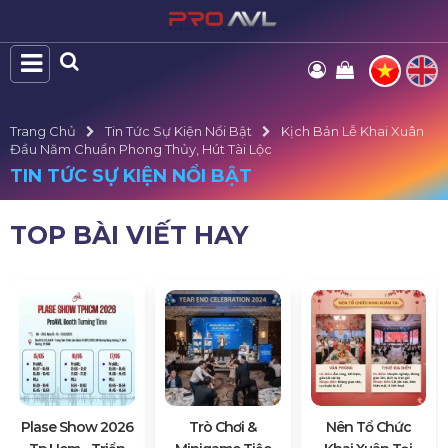
Trang Chủ
Tin Tức Sự Kiện Nổi Bật
Kịch Bản Lễ Khai Xuân
Đầu Năm Chuẩn Phong Thủy, Hút Tài Lộc
TIN TỨC SỰ KIỆN NỔI BẬT
TOP BÀI VIẾT HAY
Plase Show 2026
Trò Chơi &
Nên Tổ Chức