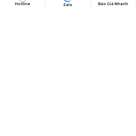
Hotline
Báo Giá Nhanh
Zalo
Email:
hsvavl@gmail.com
Website:
https://pro-avl.vn/
Mã số thuế: 0319289763
TUYỂN DỤNG NHÂN SỰ
CHĂM SÓC KHÁCH HÀNG
Liên hệ
Tra cứu đơn hàng
Hướng dẫn đăng ký
Chính sách bảo hành