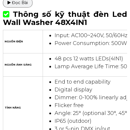
Đọc Bài
Thông số kỹ thuật đèn Led
Wall Washer 48X4IN1
Input: AC100~240V, 50/60Hz
NGUỒN ĐIỆN
Power Consumption: 500W
48 pcs 12 watts LEDs(4IN1)
NGUỒN ÁNH SÁNG
Lamp Average Life Time: 50
End to end capability
Digital display
Dimmer: 0-100% linearly adj
Flicker free
TÍNH NĂNG
Angle: 25° (optional 30°, 45°)
IP65 (outdoor)
3 or 5-pin DMX in/out