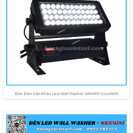
Bán Đèn Sân Khấu Led Wall Washer 48X4IN1 GoodWill