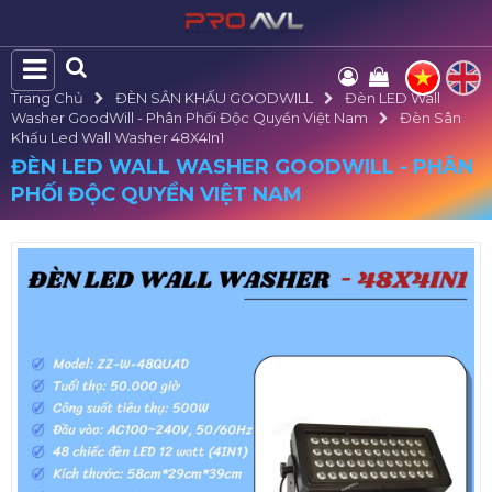
Trang Chủ
ĐÈN SÂN KHẤU GOODWILL
Đèn LED Wall
Washer GoodWill - Phân Phối Độc Quyền Việt Nam
Đèn Sân
Khấu Led Wall Washer 48X4In1
ĐÈN LED WALL WASHER GOODWILL - PHÂN
PHỐI ĐỘC QUYỀN VIỆT NAM