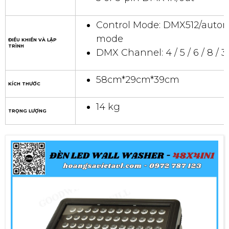
Control Mode: DMX512/autom
mode
ĐIỀU KHIỂN VÀ LẬP
TRÌNH
DMX Channel: 4 / 5 / 6 / 8 / 
58cm*29cm*39cm
KÍCH THƯỚC
14 kg
TRỌNG LƯỢNG