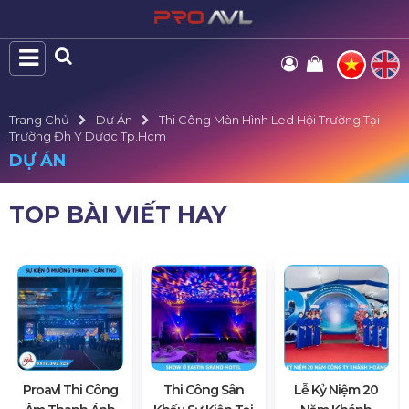
Trang Chủ
Dự Án
Thi Công Màn Hình Led Hội Trường Tại
Trường Đh Y Dược Tp.hcm
DỰ ÁN
TOP BÀI VIẾT HAY
Proavl Thi Công
Thi Công Sân
Lễ Kỷ Niệm 20