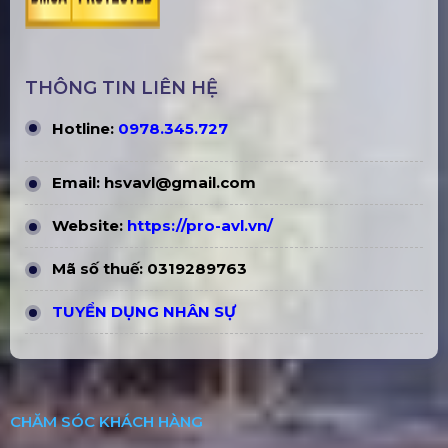
CÔNG TY CỔ PHẦN THIẾT BỊ SỰ KIỆN PRO AVL
Số tài khoản:
112003034161
Ngân hàng: Vietinbank
Chi nhánh: Chợ Lớn - PGD BÌNH TÂN
THÔNG TIN LIÊN HỆ
Hotline:
0978.345.727
Email:
hsvavl@gmail.com