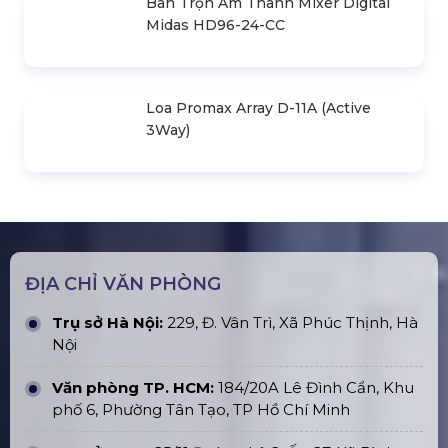
Thi Công, Lắp Đặt Sân Khấu Hội
Trường Giá Rẻ Tại Hà Nội
Bán Khung Truss Nhôm Connector
310X310mm Khúc 3.0M
Bàn Trộn Âm Thanh Mixer Digital
Midas HD96-24-CC
Loa Promax Array D-11A (Active
3Way)