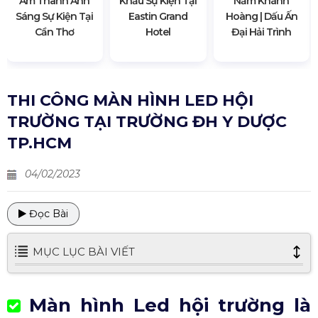
Âm Thanh Ánh
Khấu Sự Kiện Tại
Năm Khánh
Sáng Sự Kiện Tại
Eastin Grand
Hoàng | Dấu Ấn
Cần Thơ
Hotel
Đại Hải Trình
THI CÔNG MÀN HÌNH LED HỘI
TRƯỜNG TẠI TRƯỜNG ĐH Y DƯỢC
TP.HCM
04/02/2023
Đọc Bài
MỤC LỤC BÀI VIẾT
Màn hình Led hội trường là