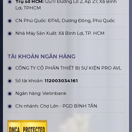
ĐỊA CHỈ VĂN PHÒNG
Trụ sở Hà Nội:
229, Đ. Vân Trì, Xã Phúc Thịnh, Hà
Nội
Văn phòng TP. HCM:
184/20A Lê Đình Cẩn, Khu
phố 6, Phường Tân Tạo, TP Hồ Chí Minh
Trụ sở HCM:
G5/11 Đường Lô 2, Ấp 27, Xã Bình
Lợi, TPHCM
CN Phú Quốc: ĐT45, Dương Đông, Phú Quốc
Nhà Máy Sản Xuất: Xã Bình Lợi, TP. HCM
TÀI KHOẢN NGÂN HÀNG