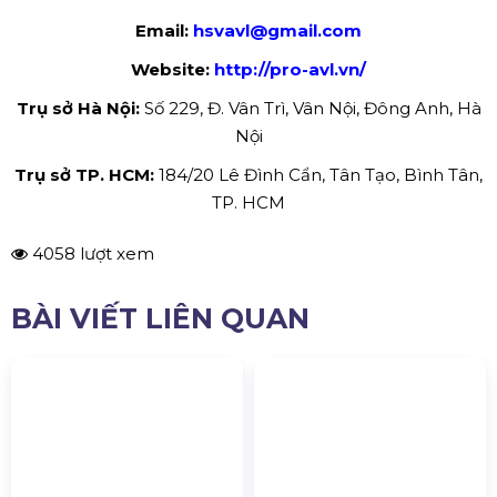
Hà Nội:
0972.787.123
TP.HCM:
0913.222.075
Email:
hsvavl@gmail.com
Website:
http://pro-avl.vn/
Trụ sở Hà Nội:
Số 229, Đ. Vân Trì, Vân Nội, Đông Anh, Hà
Nội
Trụ sở TP. HCM:
184/20 Lê Đình Cẩn, Tân Tạo, Bình Tân,
TP. HCM
4058 lượt xem
BÀI VIẾT LIÊN QUAN