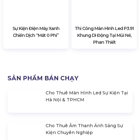
Lễ Kỷ Niệm 20 Năm Khánh
Đồng Hành Cùng Vinsers
Hoàng | Dấu Ấn Đại Hải Trình
Trung Học Tại Chung Kết
Innovation Challenge 2025 -
2026
Thi Công Màn Hình Led P3.91
Khung Di Động Tại Mũi Né,
Phan Thiết
Sự Kiện Điện Máy Xanh
Chiến Dịch “Mát 0 Phí”