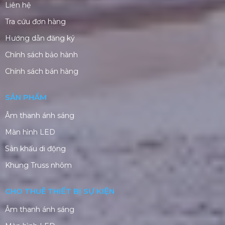
Website:
https://pro-avl.vn/
Mã số thuế: 0319289763
TUYỂN DỤNG NHÂN SỰ
CHĂM SÓC KHÁCH HÀNG
Liên hệ
Tra cứu đơn hàng
Hướng dẫn đăng ký
Chính sách bảo hành
Chính sách bán hàng
SẢN PHẨM