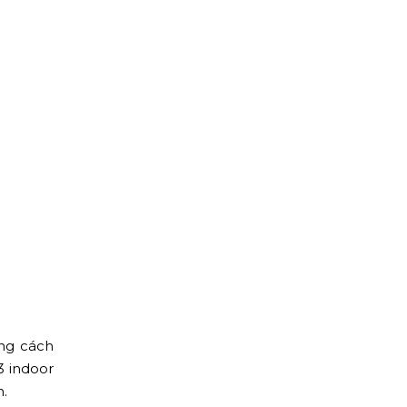
ng cách
3 indoor
n.