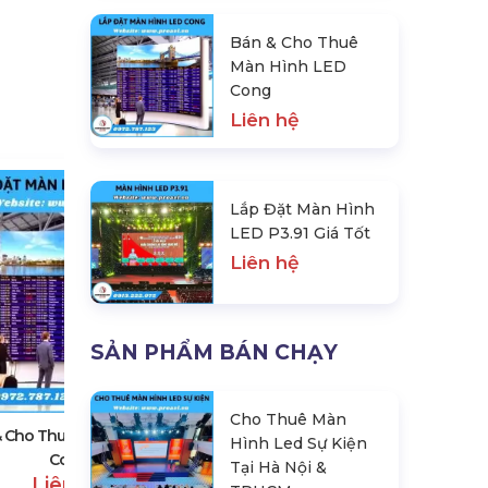
Bán & Cho Thuê
Màn Hình LED
Cong
Liên hệ
Lắp Đặt Màn Hình
LED P3.91 Giá Tốt
Liên hệ
SẢN PHẨM BÁN CHẠY
Lắp Đặt Màn Hình LED P3.91 Giá
Tốt
Liên hệ
Cho Thuê Màn
& Cho Thuê Màn Hình LED
Hình Led Sự Kiện
Cong
Tại Hà Nội &
Liên hệ