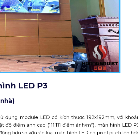
hình LED P3
 nhà)
 sử dụng module LED có kích thước 192x192mm, với khoả
ật độ điểm ảnh cao (111.111 điểm ảnh/m²), màn hình LED P
ộng hơn so với các loại màn hình LED có pixel pitch lớn hơ