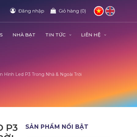
Đăng nhập
Giỏ hàng (0)
S
NHÀ BẠT
TIN TỨC
LIÊN HỆ
n Hình Led P3 Trong Nhà & Ngoài Trời
D P3
SẢN PHẨM NỔI BẬT